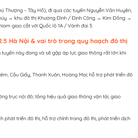
Phú Thượng – Tây Hồ), đi qua các tuyến Nguyễn Văn Huyên,
húy → khu đô thị Khương Đình / Định Công → Kim Đồng →
Nam giao cắt với Quốc lộ 1A / Vành đai 3.
.5 Hà Nội & vai trò trong quy hoạch đô thị
g tuyến này đang và sẽ gặp áp lực giao thông rất lớn khi
iêm, Cầu Giấy, Thanh Xuân, Hoàng Mai; hỗ trợ phát triển đô
ờng trục nội đô; tăng hiệu quả giao thông vận tải, giao
át triển đô thị, hỗ trợ chỉnh trang đô thị, phát triển dịch