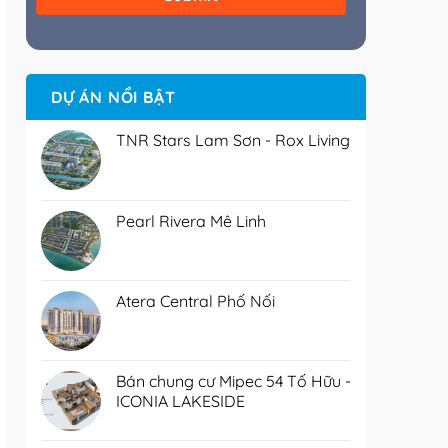
DỰ ÁN NỔI BẬT
TNR Stars Lam Sơn - Rox Living
Pearl Rivera Mê Linh
Atera Central Phố Nối
Bán chung cư Mipec 54 Tố Hữu -
ICONIA LAKESIDE