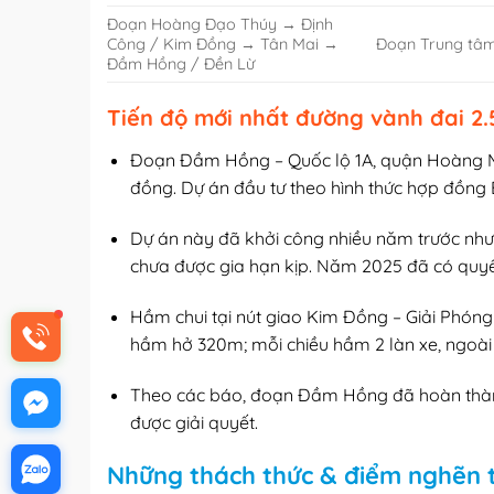
Đoạn Hoàng Đạo Thúy → Định
Công / Kim Đồng → Tân Mai →
Đoạn Trung tâ
Đầm Hồng / Đền Lừ
Tiến độ mới nhất đường vành đai 2.
Đoạn Đầm Hồng – Quốc lộ 1A, quận Hoàng Mai
đồng. Dự án đầu tư theo hình thức hợp đồng 
Dự án này đã khởi công nhiều năm trước như
chưa được gia hạn kịp. Năm 2025 đã có quyết
Hầm chui tại nút giao Kim Đồng – Giải Phón
hầm hở 320m; mỗi chiều hầm 2 làn xe, ngoài
Theo các báo, đoạn Đầm Hồng đã hoàn thành
được giải quyết.
Những thách thức & điểm nghẽn t