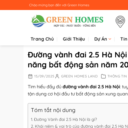
Bỏ
Chào mừng bạn đến với
Green Homes
qua
nội
dung
Trang Chủ
Giới Thiệu
Dự Án
Tin
Đường vành đai 2.5 Hà Nội 
năng bất động sản năm 2
15/09/2025
GREEN HOMES LAND
THÔNG TIN
Tìm hiểu đầy đủ
đường vành đai 2.5 Hà Nội
: t
tận dụng cơ hội đầu tư bất động sản xung quan
Tóm tắt nội dung
Đường Vành đai 2.5 Hà Nội là gì?
Khái niệm & vai trò của đường vành đai 2.5 Hà N