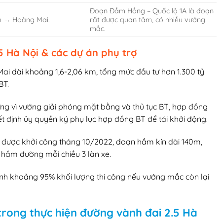
Đoạn Đầm Hồng – Quốc lộ 1A là đoạn
m → Hoàng Mai.
rất được quan tâm, có nhiều vướng
mắc.
5 Hà Nội & các dự án phụ trợ
 dài khoảng 1,6-2,06 km, tổng mức đầu tư hơn 1.300 tỷ
BT.
ng vì vướng giải phóng mặt bằng và thủ tục BT, hợp đồng
 định ủy quyền ký phụ lục hợp đồng BT để tái khởi động.
g được khởi công tháng 10/2022, đoạn hầm kín dài 140m,
 hầm đường mỗi chiều 3 làn xe.
 khoảng 95% khối lượng thi công nếu vướng mắc còn lại
rong thực hiện đường vành đai 2.5 Hà