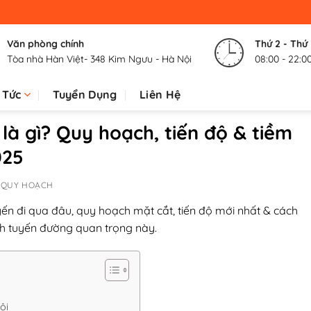
Văn phòng chính
Thứ 2 - Thứ
Tòa nhà Hàn Việt- 348 Kim Ngưu - Hà Nội
08:00 - 22:0
 Tức
Tuyển Dụng
Liên Hệ
là gì? Quy hoạch, tiến độ & tiềm
025
 QUY HOẠCH
uyến đi qua đâu, quy hoạch mặt cắt, tiến độ mới nhất & cách
h tuyến đường quan trọng này.
ội