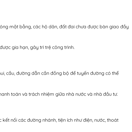
hóng mặt bằng, các hộ dân, đất đai chưa được bàn giao đầy
ợc gia hạn, gây trì trệ công trình.
chui, cầu, đường dẫn cần đồng bộ để tuyến đường có thể
 thanh toán và trách nhiệm giữa nhà nước và nhà đầu tư.
c kết nối các đường nhánh, tiện ích như điện, nước, thoát