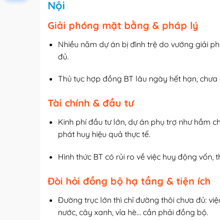
Nội
Giải phóng mặt bằng & pháp lý
Nhiều năm dự án bị đình trệ do vướng giải p
đủ.
Thủ tục hợp đồng BT lâu ngày hết hạn, chưa đư
Tài chính & đầu tư
Kinh phí đầu tư lớn, dự án phụ trợ như hầm 
phát huy hiệu quả thực tế.
Hình thức BT có rủi ro về việc huy động vốn,
Đòi hỏi đồng bộ hạ tầng & tiện ích
Đường trục lớn thì chỉ đường thôi chưa đủ: việ
nước, cây xanh, vỉa hè… cần phải đồng bộ.