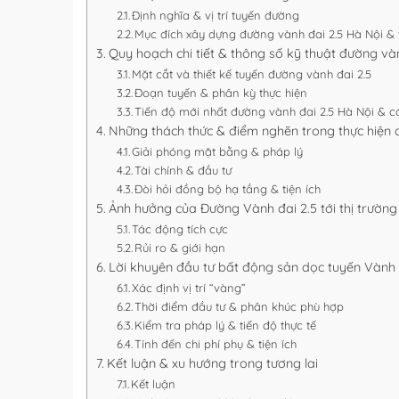
Định nghĩa & vị trí tuyến đường
Mục đích xây dựng đường vành đai 2.5 Hà Nội & v
Quy hoạch chi tiết & thông số kỹ thuật đường và
Mặt cắt và thiết kế tuyến đường vành đai 2.5
Đoạn tuyến & phân kỳ thực hiện
Tiến độ mới nhất đường vành đai 2.5 Hà Nội & c
Những thách thức & điểm nghẽn trong thực hiện 
Giải phóng mặt bằng & pháp lý
Tài chính & đầu tư
Đòi hỏi đồng bộ hạ tầng & tiện ích
Ảnh hưởng của Đường Vành đai 2.5 tới thị trườn
Tác động tích cực
Rủi ro & giới hạn
Lời khuyên đầu tư bất động sản dọc tuyến Vành 
Xác định vị trí “vàng”
Thời điểm đầu tư & phân khúc phù hợp
Kiểm tra pháp lý & tiến độ thực tế
Tính đến chi phí phụ & tiện ích
Kết luận & xu hướng trong tương lai
Kết luận