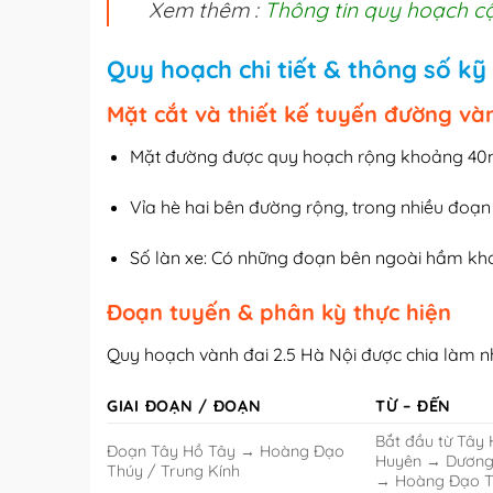
Xem thêm :
Thông tin quy hoạch c
Quy hoạch chi tiết & thông số kỹ
Mặt cắt và thiết kế tuyến đường vàn
Mặt đường được quy hoạch rộng khoảng 40m,
Vỉa hè hai bên đường rộng, trong nhiều đoạn
Số làn xe: Có những đoạn bên ngoài hầm kho
Đoạn tuyến & phân kỳ thực hiện
Quy hoạch vành đai 2.5 Hà Nội được chia làm nh
GIAI ĐOẠN / ĐOẠN
TỪ – ĐẾN
Bắt đầu từ Tây
Đoạn Tây Hồ Tây → Hoàng Đạo
Huyên → Dương 
Thúy / Trung Kính
→ Hoàng Đạo T