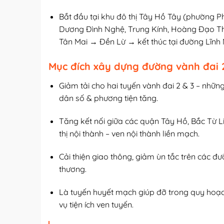
Bắt đầu tại khu đô thị Tây Hồ Tây (phường 
Dương Đình Nghệ, Trung Kính, Hoàng Đạo T
Tân Mai → Đền Lừ → kết thúc tại đường Lĩnh 
Mục đích xây dựng đường vành đai 2
Giảm tải cho hai tuyến vành đai 2 & 3 – nhữn
dân số & phương tiện tăng.
Tăng kết nối giữa các quận Tây Hồ, Bắc Từ L
thị nội thành – ven nội thành liền mạch.
Cải thiện giao thông, giảm ùn tắc trên các đư
thương.
Là tuyến huyết mạch giúp đỡ trong quy hoạch ph
vụ tiện ích ven tuyến.