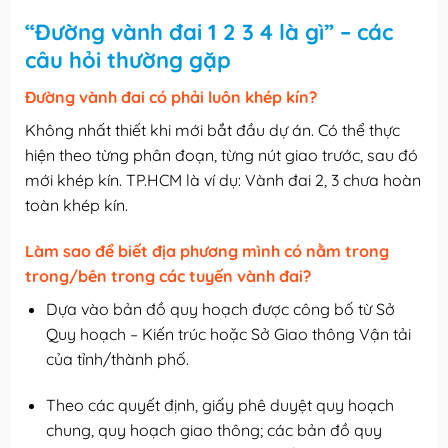
“Đường vành đai 1 2 3 4 là gì” – các
câu hỏi thường gặp
Đường vành đai có phải luôn khép kín?
Không nhất thiết khi mới bắt đầu dự án. Có thể thực
hiện theo từng phân đoạn, từng nút giao trước, sau đó
mới khép kín. TP.HCM là ví dụ: Vành đai 2, 3 chưa hoàn
toàn khép kín.
Làm sao để biết địa phương mình có nằm trong
trong/bên trong các tuyến vành đai?
Dựa vào bản đồ quy hoạch được công bố từ Sở
Quy hoạch – Kiến trúc hoặc Sở Giao thông Vận tải
của tỉnh/thành phố.
Theo các quyết định, giấy phê duyệt quy hoạch
chung, quy hoạch giao thông; các bản đồ quy