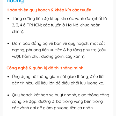
hướng
Hoàn thiện quy hoạch & khép kín các tuyến
Tăng cường tiến độ khép kín các vành đai (nhất là
2, 3, 4 ở TP.HCM; các tuyến ở Hà Nội chưa hoàn
chỉnh).
Đảm bảo đồng bộ về bản vẽ quy hoạch, mặt cắt
ngang, phương tiện ưu tiên & hạ tầng phụ trợ (cầu
vượt, hầm chui, đường gom, cây xanh).
Công nghệ & quản lý đô thị thông minh
Ứng dụng hệ thống giám sát giao thông, điều tiết
đèn tín hiệu, dữ liệu lớn để điều phối lưu lượng xe.
Quy hoạch kết hợp xe buýt nhanh, giao thông công
cộng, xe đạp, đường đi bộ trong vùng bên trong
các vành đai để giảm phương tiện cá nhân.