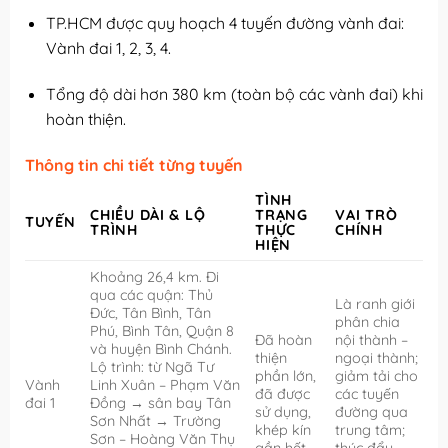
TP.HCM được quy hoạch 4 tuyến đường vành đai:
Vành đai 1, 2, 3, 4.
Tổng độ dài hơn 380 km (toàn bộ các vành đai) khi
hoàn thiện.
Thông tin chi tiết từng tuyến
TÌNH
CHIỀU DÀI & LỘ
TRẠNG
VAI TRÒ
TUYẾN
TRÌNH
THỰC
CHÍNH
HIỆN
Khoảng 26,4 km. Đi
qua các quận: Thủ
Là ranh giới
Đức, Tân Bình, Tân
phân chia
Phú, Bình Tân, Quận 8
Đã hoàn
nội thành –
và huyện Bình Chánh.
thiện
ngoại thành;
Lộ trình: từ Ngã Tư
phần lớn,
giảm tải cho
Vành
Linh Xuân – Phạm Văn
đã được
các tuyến
đai 1
Đồng → sân bay Tân
sử dụng,
đường qua
Sơn Nhất → Trường
khép kín
trung tâm;
Sơn – Hoàng Văn Thụ