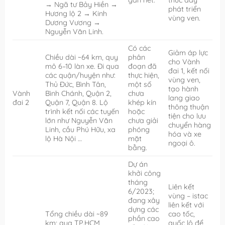
gần hết.
thúc đẩy
→ Ngã tư Bảy Hiền →
phát triển
Hương lộ 2 → Kinh
vùng ven.
Dương Vương →
Nguyễn Văn Linh.
Có các
Giảm áp lực
Chiều dài ~64 km, quy
phân
cho Vành
mô 6–10 làn xe. Đi qua
đoạn đã
đai 1, kết nối
các quận/huyện như:
thực hiện,
vùng ven,
Thủ Đức, Bình Tân,
một số
tạo hành
Vành
Bình Chánh, Quận 2,
chưa
lang giao
đai 2
Quận 7, Quận 8. Lộ
khép kín
thông thuận
trình kết nối các tuyến
hoặc
tiện cho lưu
lớn như Nguyễn Văn
chưa giải
chuyển hàng
Linh, cầu Phú Hữu, xa
phóng
hóa và xe
lộ Hà Nội …
mặt
ngoại ô.
bằng.
Dự án
khởi công
tháng
Liên kết
6/2023;
vùng – istac
đang xây
liên kết với
dựng các
Tổng chiều dài ~89
cao tốc,
phần cao
km; qua TP.HCM,
quốc lộ để