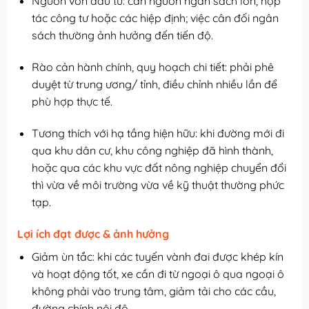
Nguồn vốn đầu tư: cần nguồn ngân sách lớn, hợp
tác công tư hoặc các hiệp định; việc cân đối ngân
sách thường ảnh hưởng đến tiến độ.
Rào cản hành chính, quy hoạch chi tiết: phải phê
duyệt từ trung ương/ tỉnh, điều chỉnh nhiều lần để
phù hợp thực tế.
Tương thích với hạ tầng hiện hữu: khi đường mới đi
qua khu dân cư, khu công nghiệp đã hình thành,
hoặc qua các khu vực đất nông nghiệp chuyển đổi
thì vừa về môi trường vừa về kỹ thuật thường phức
tạp.
Lợi ích đạt được & ảnh hưởng
Giảm ùn tắc: khi các tuyến vành đai được khép kín
và hoạt động tốt, xe cần đi từ ngoại ô qua ngoại ô
không phải vào trung tâm, giảm tải cho các cầu,
đường chính nội đô.