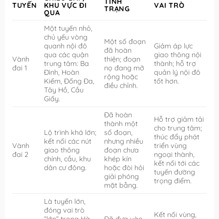
TÌNH
TUYẾN
KHU VỰC ĐI
VAI TRÒ
TRẠNG
QUA
Một tuyến nhỏ,
chủ yếu vòng
Một số đoạn
quanh nội đô
Giảm áp lực
đã hoàn
qua các quận
giao thông nội
Vành
thiện; đoạn
trung tâm: Ba
thành; hỗ trợ
đai 1
nọ đang mở
Đình, Hoàn
quản lý nội đô
rộng hoặc
Kiếm, Đống Đa,
tốt hơn.
điều chỉnh.
Tây Hồ, Cầu
Giấy.
Đã hoàn
Hỗ trợ giảm tải
thành một
cho trung tâm;
Lộ trình khá lớn;
số đoạn,
thúc đẩy phát
kết nối các nút
nhưng nhiều
Vành
triển vùng
giao thông
đoạn chưa
đai 2
ngoại thành,
chính, cầu, khu
khép kín
kết nối tới các
dân cư đông.
hoặc đòi hỏi
tuyến đường
giải phóng
trọng điểm.
mặt bằng.
Là tuyến lớn,
đóng vai trò
Kết nối vùng,
“lớn” trong Hà
Đã đưa vào