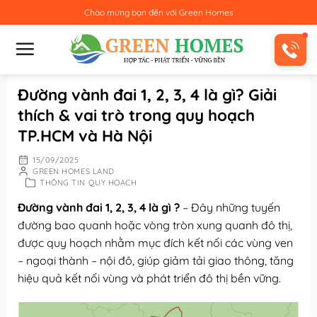
Bỏ
Chào mừng bạn đến với
Green Homes
qua
nội
dung
Đường vành đai 1, 2, 3, 4 là gì? Giải
thích & vai trò trong quy hoạch
TP.HCM và Hà Nội
15/09/2025
GREEN HOMES LAND
THÔNG TIN QUY HOẠCH
Đường vành đai 1, 2, 3, 4 là gì ?
– Đây những tuyến
đường bao quanh hoặc vòng tròn xung quanh đô thị,
được quy hoạch nhằm mục đích kết nối các vùng ven
– ngoại thành – nội đô, giúp giảm tải giao thông, tăng
hiệu quả kết nối vùng và phát triển đô thị bền vững.