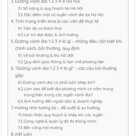
Đường vành đai 1 2 3 4 ở Hà Nội
Số lượng & quy hoạch tại Hà Nội
Đặc điểm một số tuyến vành đai tại Hà Nội
Tình trạng triển khai & các vấn đề thực tế
Tiến độ vs thách thức
Lợi ích đạt được & ảnh hưởng
Đường vành đai 1 2 3 4 là gì – những điều cần biết khi
chính sách, bồi thường, quy định
Về bồi thường & thu hồi đất
Quy định giao thông & hạn chế phương tiện
“Đường vành đai 1 2 3 4 là gì” – các câu hỏi thường
gặp
Đường vành đai có phải luôn khép kín?
Làm sao để biết địa phương mình có nằm trong
trong/bên trong các tuyến vành đai?
Ảnh hưởng đến người dân & doanh nghiệp
Hướng nhìn tương lai – đề xuất & xu hướng
Hoàn thiện quy hoạch & khép kín các tuyến
Công nghệ & quản lý đô thị thông minh
Bền vững môi trường
Kết luận