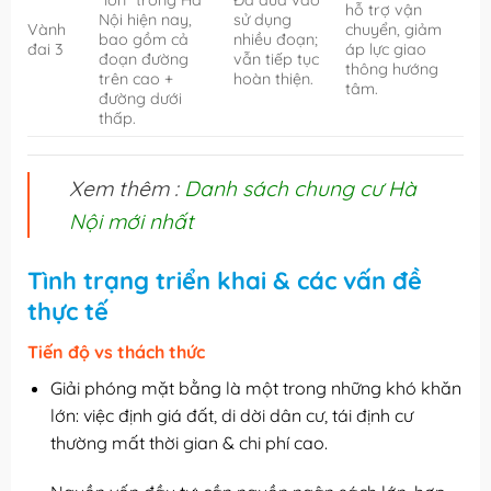
hỗ trợ vận
Nội hiện nay,
sử dụng
Vành
chuyển, giảm
bao gồm cả
nhiều đoạn;
đai 3
áp lực giao
đoạn đường
vẫn tiếp tục
thông hướng
trên cao +
hoàn thiện.
tâm.
đường dưới
thấp.
Xem thêm :
Danh sách chung cư Hà
Nội mới nhất
Tình trạng triển khai & các vấn đề
thực tế
Tiến độ vs thách thức
Giải phóng mặt bằng là một trong những khó khăn
lớn: việc định giá đất, di dời dân cư, tái định cư
thường mất thời gian & chi phí cao.