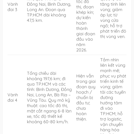
tốc đô
Vành
Đồng Nai, Bình Dương,
tăng tính liên
thị, đoạn
đai 3
Long An. Đoạn qua
vùng; giảm
khép kín;
TP.HCM dài khoảng
áp lực từ
dự kiến
47,5 km.
vùng cửa
hoàn
ngõ; hỗ trợ
thành
phát triển đô
giai đoạn
thị vùng ven.
đầu vào
năm
2026.
Tầm nhìn
liên kết vùng
mạnh mẽ;
Tổng chiều dài
Hiện vẫn
phục vụ phát
khoảng 197,6 km; đi
trong giai
triển kinh tế
qua TP.HCM và các
đoạn quy
vùng; giảm
tỉnh: Bình Dương, Đồng
hoạch /
tải các tuyến
Vành
Nai, Long An, Bà Rịa –
chuẩn bị
đường
đai 4
Vũng Tàu. Quy mô kỹ
đầu tư;
hướng tâm
thuật: cao tốc đô thị,
chưa
đi vào
mặt cắt ngang 6-8 làn
hoàn
TP.HCM; hỗ
xe, tốc độ thiết kế
thiện.
trợ logistic,
khoảng 60-80 km/h.
vận chuyển
hàng hóa