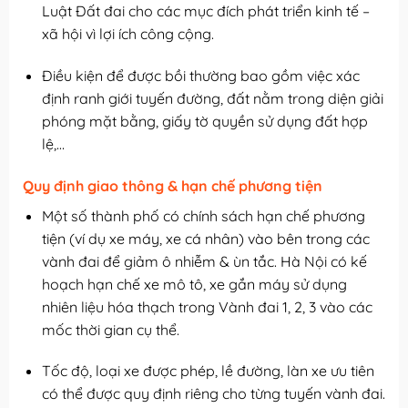
Luật Đất đai cho các mục đích phát triển kinh tế –
xã hội vì lợi ích công cộng.
Điều kiện để được bồi thường bao gồm việc xác
định ranh giới tuyến đường, đất nằm trong diện giải
phóng mặt bằng, giấy tờ quyền sử dụng đất hợp
lệ,…
Quy định giao thông & hạn chế phương tiện
Một số thành phố có chính sách hạn chế phương
tiện (ví dụ xe máy, xe cá nhân) vào bên trong các
vành đai để giảm ô nhiễm & ùn tắc. Hà Nội có kế
hoạch hạn chế xe mô tô, xe gắn máy sử dụng
nhiên liệu hóa thạch trong Vành đai 1, 2, 3 vào các
mốc thời gian cụ thể.
Tốc độ, loại xe được phép, lề đường, làn xe ưu tiên
có thể được quy định riêng cho từng tuyến vành đai.