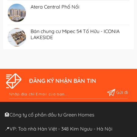
Atera Central Phố Nối
Bán chung cư Mipec 54 Tố Hữu - ICONIA
LAKESIDE
ĐĂNG KÝ NHẬN BẢN TIN
Alternative:
🏨Công ty cổ phần đầu tư Green Homes
📍VP: Toà nhà Hàn Việt - 348 Kim Ngưu - Hà Nội