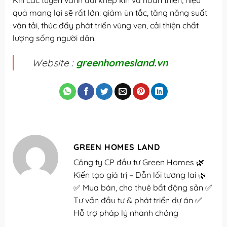
Khi các tuyến vành đai khép kín và hoàn thiện, hiệu
quả mang lại sẽ rất lớn: giảm ùn tắc, tăng năng suất
vận tải, thúc đẩy phát triển vùng ven, cải thiện chất
lượng sống người dân.
Website :
greenhomesland.vn
GREEN HOMES LAND
Công ty CP đầu tư Green Homes 🌿
Kiến tạo giá trị – Dẫn lối tương lai 🌿
✅ Mua bán, cho thuê bất động sản ✅
Tư vấn đầu tư & phát triển dự án ✅
Hỗ trợ pháp lý nhanh chóng