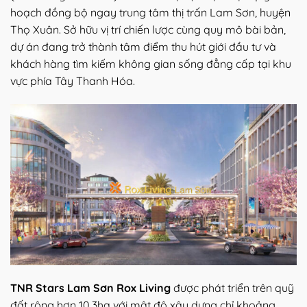
hoạch đồng bộ ngay trung tâm thị trấn Lam Sơn, huyện
Thọ Xuân. Sở hữu vị trí chiến lược cùng quy mô bài bản,
dự án đang trở thành tâm điểm thu hút giới đầu tư và
khách hàng tìm kiếm không gian sống đẳng cấp tại khu
vực phía Tây Thanh Hóa.
TNR Stars Lam Sơn Rox Living
được phát triển trên quỹ
đất rộng hơn 10,3ha với mật độ xây dựng chỉ khoảng