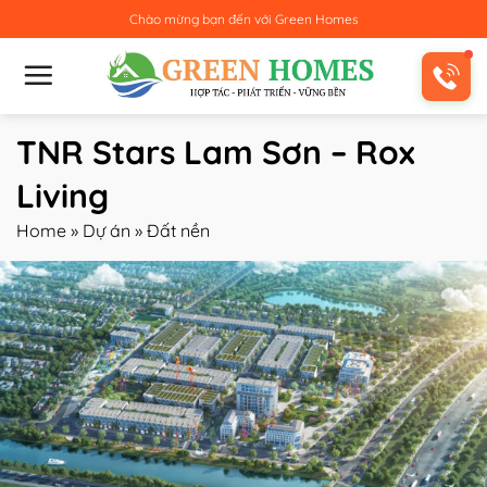
Bỏ
Chào mừng bạn đến với
Green Homes
qua
nội
dung
TNR Stars Lam Sơn – Rox
Living
Home
»
Dự án
»
Đất nền