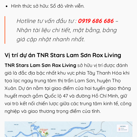
Hình thức sở hữu: Sổ đỏ vĩnh viễn.
Hotline tư vấn đầu tư :
0919 686 686
–
Nhận tài liệu chi tiết, mặt bằng, bảng
giá cập nhật nhanh nhất.
Vị trí dự án TNR Stars Lam Sơn Rox Living
TNR Stars Lam Sơn Rox Living
sở hữu vị trí được đánh
giá là đắc địa bậc nhất khu vực phía Tây Thanh Hóa khi
tọa lạc ngay trung tâm thị trấn Lam Sơn, huyện Thọ
Xuân. Dự án nằm tại giao điểm của hai tuyến giao thông
huyết mạch gồm Quốc lộ 47 và đường Hồ Chí Minh, giữ
vai trò kết nối chiến lược giữa các trung tâm kinh tế, công
nghiệp và giao thương trọng điểm của tỉnh.