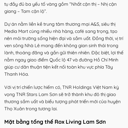
tụ đầy đủ ba yếu tố vàng gồm “Nhất cận thị – Nhị cận
giang – Tam cận lộ”.
Dự án nằm liền kề trung tâm thương mại A&S, siêu thị
Media Mart cùng nhiều nhà hàng, café sang trọng, tạo
nên môi trường sống hiện đại và sầm uất. Đồng thời, vị trí
ven sông Nhà Lê mang đến không gian sinh thái trong
lành, thoáng đãng và gần gũi thiên nhiên. Đặc biệt, lợi thế
nằm ngay giao điểm Quốc lộ 47 và đường Hồ Chí Minh
giúp cư dân thuận tiện kết nối toàn khu vực phía Tây
Thanh Hóa.
Với vị trí chiến lược hiếm có, TNR Holdings Việt Nam kỳ
vọng TNR Stars Lam Sơn sẽ trở thành khu đô thị giao
thương sầm uất và biểu tượng phát triển mới của huyện
Thọ Xuân trong tương lai.
Mặt bằng tổng thể Rox Living Lam Sơn