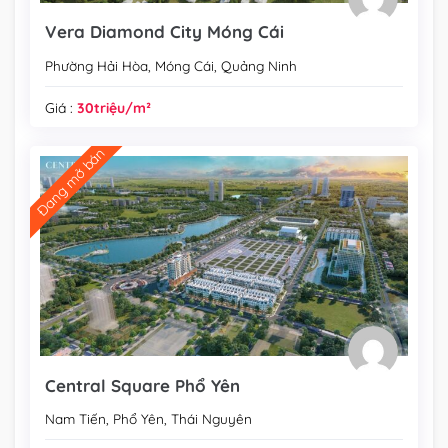
Vera Diamond City Móng Cái
Phường Hải Hòa, Móng Cái, Quảng Ninh
Giá :
30triệu/m²
Đang mở bán
Central Square Phổ Yên
Nam Tiến, Phổ Yên, Thái Nguyên