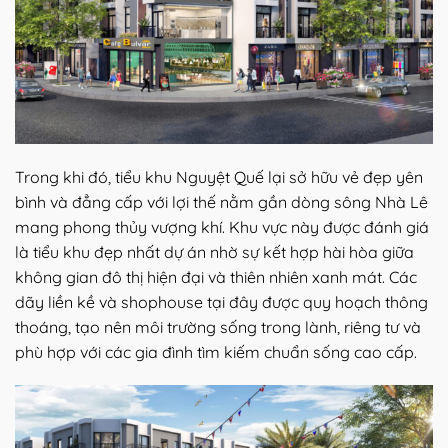
Trong khi đó, tiểu khu Nguyệt Quế lại sở hữu vẻ đẹp yên
bình và đẳng cấp với lợi thế nằm gần dòng sông Nhà Lê
mang phong thủy vượng khí. Khu vực này được đánh giá
là tiểu khu đẹp nhất dự án nhờ sự kết hợp hài hòa giữa
không gian đô thị hiện đại và thiên nhiên xanh mát. Các
dãy liền kề và shophouse tại đây được quy hoạch thông
thoáng, tạo nên môi trường sống trong lành, riêng tư và
phù hợp với các gia đình tìm kiếm chuẩn sống cao cấp.