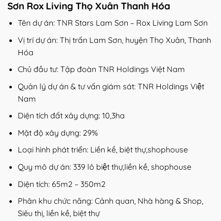
Sơn Rox Living Thọ Xuân Thanh Hóa
Tên dự án: TNR Stars Lam Sơn – Rox Living Lam Sơn
Vị trí dự án: Thị trấn Lam Sơn, huyện Thọ Xuân, Thanh
Hóa
Chủ đầu tư: Tập đoàn TNR Holdings Việt Nam
Quản lý dự án & tư vấn giám sát: TNR Holdings Việt
Nam
Diện tích đất xây dựng: 10,3ha
Mật độ xây dựng: 29%
Loại hình phát triển: Liền kề, biệt thự,shophouse
Quy mô dự án: 339 lô biệt thự,liền kề, shophouse
Diện tích: 65m2 – 350m2
Phân khu chức năng: Cảnh quan, Nhà hàng & Shop,
Siêu thị, liền kề, biệt thự