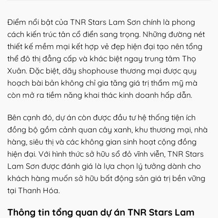
Điểm nổi bật của TNR Stars Lam Sơn chính là phong
cách kiến trúc tân cổ điển sang trọng. Những đường nét
thiết kế mềm mại kết hợp vẻ đẹp hiện đại tạo nên tổng
thể đô thị đẳng cấp và khác biệt ngay trung tâm Thọ
Xuân. Đặc biệt, dãy shophouse thương mại được quy
hoạch bài bản không chỉ gia tăng giá trị thẩm mỹ mà
còn mở ra tiềm năng khai thác kinh doanh hấp dẫn.
Bên cạnh đó, dự án còn được đầu tư hệ thống tiện ích
đồng bộ gồm cảnh quan cây xanh, khu thương mại, nhà
hàng, siêu thị và các không gian sinh hoạt cộng đồng
hiện đại. Với hình thức sở hữu sổ đỏ vĩnh viễn, TNR Stars
Lam Sơn được đánh giá là lựa chọn lý tưởng dành cho
khách hàng muốn sở hữu bất động sản giá trị bền vững
tại Thanh Hóa.
Thông tin tổng quan dự án TNR Stars Lam