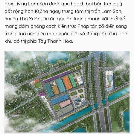
Rox Living Lam Sơn được quy hoạch bài bản trên quỹ
đất rộng hơn 10,3ha ngay trung tâm thị trấn Lam Sơn,
huyện Thọ Xuân. Dự án gây ấn tượng mạnh với thiết kế
mang đậm phong cách kiến trúc Pháp tân cổ điển sang
trọng, tạo nên diện mạo khác biệt và đẳng cấp cho toàn
khu đô thị phía Tây Thanh Hóa.