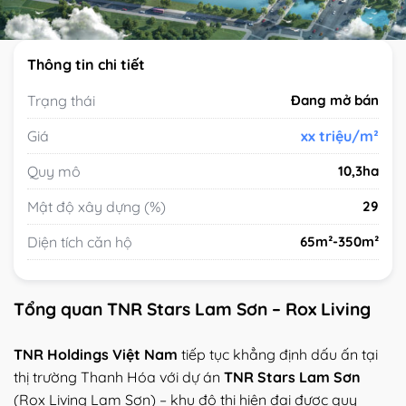
Thông tin chi tiết
Trạng thái
Đang mở bán
Giá
xx triệu/m²
Quy mô
10,3ha
Mật độ xây dựng (%)
29
Diện tích căn hộ
65m²-350m²
Tổng quan TNR Stars Lam Sơn – Rox Living
TNR Holdings Việt Nam
tiếp tục khẳng định dấu ấn tại
thị trường Thanh Hóa với dự án
TNR Stars Lam Sơn
(Rox Living Lam Sơn) – khu đô thị hiện đại được quy