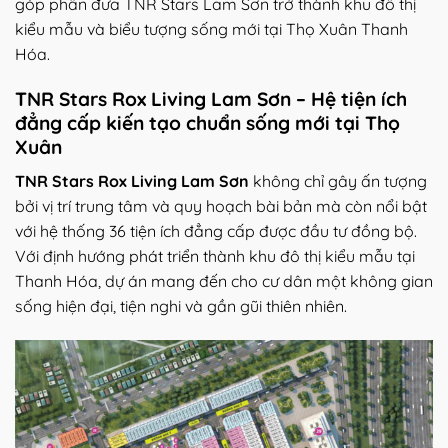
góp phần đưa TNR Stars Lam Sơn trở thành khu đô thị
kiểu mẫu và biểu tượng sống mới tại Thọ Xuân Thanh
Hóa.
TNR Stars Rox Living Lam Sơn – Hệ tiện ích
đẳng cấp kiến tạo chuẩn sống mới tại Thọ
Xuân
TNR Stars Rox Living Lam Sơn
không chỉ gây ấn tượng
bởi vị trí trung tâm và quy hoạch bài bản mà còn nổi bật
với hệ thống 36 tiện ích đẳng cấp được đầu tư đồng bộ.
Với định hướng phát triển thành khu đô thị kiểu mẫu tại
Thanh Hóa, dự án mang đến cho cư dân một không gian
sống hiện đại, tiện nghi và gần gũi thiên nhiên.