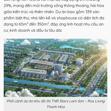
29%, mang đến môi trường sống thông thoáng, hài hòa
giữa kiến trúc và thiên nhiên. Dự án bao gồm 339 sản
phẩm biệt thự, nhà liền kề và shophouse có diện tích đa
dạng từ 65m² đến 350m², đáp ứng linh hoạt nhu cầu an
cư, kinh doanh và đầu tư lâu dài.
Phối cảnh dự án khu đô thị TNR Stars Lam Sơn – Rox Living
Thanh Hóa