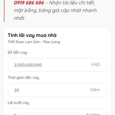
0919 686 686
– Nhận tài liệu chi tiết,
mặt bằng, bảng giá cập nhật nhanh
nhất
Tính lãi vay mua nhà
TNR Stars Lam Sơn – Rox Living
Số tiền vay
VNĐ
Thời gian tiền vay
Năm
Lãi suất vay
%/năm