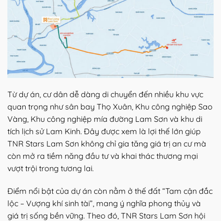
Từ dự án, cư dân dễ dàng di chuyển đến nhiều khu vực
quan trọng như sân bay Thọ Xuân, Khu công nghiệp Sao
Vàng, Khu công nghiệp mía đường Lam Sơn và khu di
tích lịch sử Lam Kinh. Đây được xem là lợi thế lớn giúp
TNR Stars Lam Sơn không chỉ gia tăng giá trị an cư mà
còn mở ra tiềm năng đầu tư và khai thác thương mại
vượt trội trong tương lai.
Điểm nổi bật của dự án còn nằm ở thế đất “Tam cận đắc
lộc – Vượng khí sinh tài”, mang ý nghĩa phong thủy và
giá trị sống bền vững. Theo đó, TNR Stars Lam Sơn hội