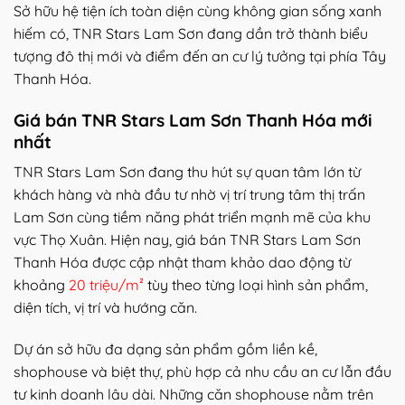
Sở hữu hệ tiện ích toàn diện cùng không gian sống xanh
hiếm có, TNR Stars Lam Sơn đang dần trở thành biểu
tượng đô thị mới và điểm đến an cư lý tưởng tại phía Tây
Thanh Hóa.
Giá bán TNR Stars Lam Sơn Thanh Hóa mới
nhất
TNR Stars Lam Sơn đang thu hút sự quan tâm lớn từ
khách hàng và nhà đầu tư nhờ vị trí trung tâm thị trấn
Lam Sơn cùng tiềm năng phát triển mạnh mẽ của khu
vực Thọ Xuân. Hiện nay, giá bán TNR Stars Lam Sơn
Thanh Hóa được cập nhật tham khảo dao động từ
khoảng
20 triệu/m²
tùy theo từng loại hình sản phẩm,
diện tích, vị trí và hướng căn.
Dự án sở hữu đa dạng sản phẩm gồm liền kề,
shophouse và biệt thự, phù hợp cả nhu cầu an cư lẫn đầu
tư kinh doanh lâu dài. Những căn shophouse nằm trên