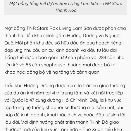
Mặt bằng tổng thể dự án Rox Living Lam Sơn – TNR Stars
Thanh Hóa
Mặt bằng TNR Stars Rox Living Lam Sơn được phân chia
thành hai tiểu khu chính gồm Hướng Dương và Nguyệt
Quế. Mỗi phân khu đều sở hữu dấu ấn quy hoạch riêng,
đáp ứng nhu cầu an cư, kinh doanh và đầu tư lâu dài.
Tổng thể dự án bao gồm 339 sản phẩm với 284 căn nhà
liền kề và 55 căn shophouse thương mại được bố trí
khoa học, đồng bộ về hạ tầng và cảnh quan.
Tiểu khu Hướng Dương được xem là trái tim giao thương
của dự án khi nằm tại vị trí trung tâm và kết nối trực tiếp
với Quốc lộ 47 cùng đường Hồ Chí Minh. Đây là khu vực
tập trung hệ thống shophouse thương mại sầm uất, phù
hợp để kinh doanh, khai thác dịch vụ hoặc đầu tư sinh lời
lâu dài. Với định hướng phát triển thành “Kinh Đô giao
thương” mới của khu vực Lam Sơn – Thọ Xuân, tiểu khu