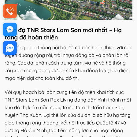
Tiến độ TNR Stars Lam Sơn mới nhất – Hạ
tầng đã hoàn thiện
Hệ thống giao thông nội bộ đã cơ bản hoàn thiện với các
tuyến đường rộng rãi, trải nhựa đồng bộ và phân làn rõ
ràng. Các dải phân cách trung tâm, vỉa hè và hệ thống
cây xanh cũng đang được triển khai đồng loạt, tạo diện
mạo hiện đại cho toàn khu đô thị.
Với quy hoạch bài bản cùng tiến độ triển khai tích cực,
TNR Stars Lam Sơn Rox Living đang dần hình thành một
khu đô thị kiểu mẫu ngay trung tâm thị trấn Lam Sơn,
huyện Thọ Xuân. Lợi thế lớn của dự án là sở hữu hạ tầng
giao thông rộng thoáng, kết nối trực tiếp Quốc lộ 47 và
đường Hồ Chí Minh, tạo tiềm năng lớn cho hoạt động