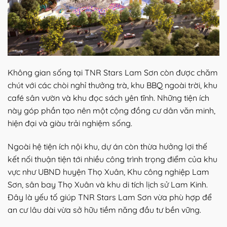
Không gian sống tại TNR Stars Lam Sơn còn được chăm
chút với các chòi nghỉ thưởng trà, khu BBQ ngoài trời, khu
café sân vườn và khu đọc sách yên tĩnh. Những tiện ích
này góp phần tạo nên một cộng đồng cư dân văn minh,
hiện đại và giàu trải nghiệm sống.
Ngoài hệ tiện ích nội khu, dự án còn thừa hưởng lợi thế
kết nối thuận tiện tới nhiều công trình trọng điểm của khu
vực như UBND huyện Thọ Xuân, Khu công nghiệp Lam
Sơn, sân bay Thọ Xuân và khu di tích lịch sử Lam Kinh.
Đây là yếu tố giúp TNR Stars Lam Sơn vừa phù hợp để
an cư lâu dài vừa sở hữu tiềm năng đầu tư bền vững.