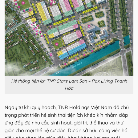
Hệ thống tiện ích TNR Stars Lam Sơn – Rox Living Thanh
Hóa
Ngay từ khi quy hoạch, TNR Holdings Việt Nam đã chú
trọng phát triển hệ sinh thái tiện ích khép kín nhằm đáp
ứng đầy đủ nhu cầu sinh hoạt, giải trí, thể thao và thư
giãn cho mọi thế hệ cư dân. Dự án sở hữu công viên hồ
điều hòa rộng lớn giúp điều hòa không khí, tạo môi