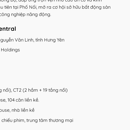
 tiên tại Phố Nối, mở ra cơ hội sở hữu bất động sản
 công nghiệp năng động.
entral
 Nguyễn Văn Linh, tỉnh Hưng Yên
a Holdings
 nổi), CT2 (2 hầm + 19 tầng nổi)
e, 104 căn liền kề.
ouse, nhà liền kề
ạp chiếu phim, trung tâm thương mại