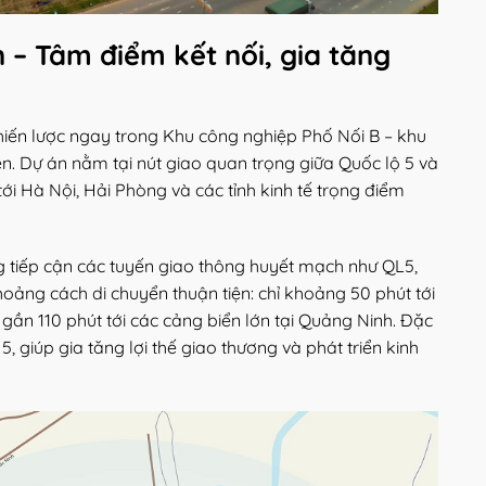
n – Tâm điểm kết nối, gia tăng
chiến lược ngay trong Khu công nghiệp Phố Nối B – khu
n. Dự án nằm tại nút giao quan trọng giữa Quốc lộ 5 và
tới Hà Nội, Hải Phòng và các tỉnh kinh tế trọng điểm
g tiếp cận các tuyến giao thông huyết mạch như QL5,
oảng cách di chuyển thuận tiện: chỉ khoảng 50 phút tới
 gần 110 phút tới các cảng biển lớn tại Quảng Ninh. Đặc
 giúp gia tăng lợi thế giao thương và phát triển kinh