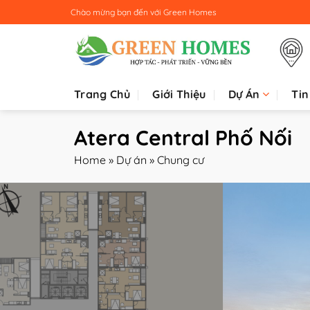
Bỏ
Chào mừng bạn đến với
Green Homes
qua
nội
dung
Trang Chủ
Giới Thiệu
Dự Án
Tin
Atera Central Phố Nối
Home
»
Dự án
»
Chung cư