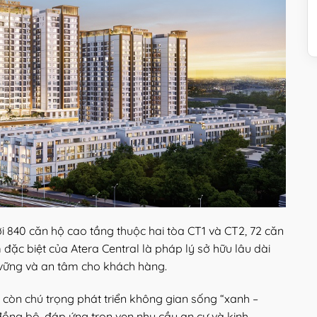
Al
 840 căn hộ cao tầng thuộc hai tòa CT1 và CT2, 72 căn
đặc biệt của Atera Central là pháp lý sở hữu lâu dài
ền vững và an tâm cho khách hàng.
al còn chú trọng phát triển không gian sống “xanh –
 đồng bộ, đáp ứng trọn vẹn nhu cầu an cư và kinh