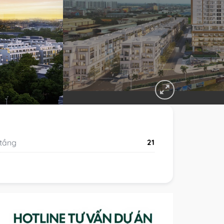
 tầng
21