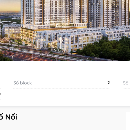
n
Số block
2
Số
0
ố Nối