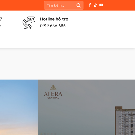
Tìm
kiếm:
 7
Hotline hỗ trợ
0
0919 686 686