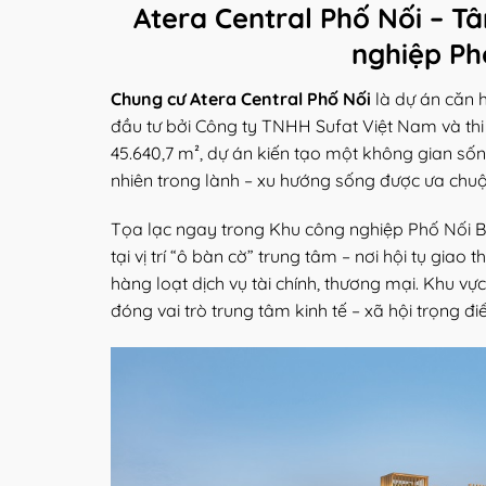
Atera Central Phố Nối – T
nghiệp Ph
Chung cư Atera Central Phố Nối
là dự án căn h
đầu tư bởi Công ty TNHH Sufat Việt Nam và thi
45.640,7 m², dự án kiến tạo một không gian sống 
nhiên trong lành – xu hướng sống được ưa chuộ
Tọa lạc ngay trong Khu công nghiệp Phố Nối B,
tại vị trí “ô bàn cờ” trung tâm – nơi hội tụ gia
hàng loạt dịch vụ tài chính, thương mại. Khu vự
đóng vai trò trung tâm kinh tế – xã hội trọng đi