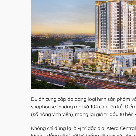
Dự án cung cấp đa dạng loại hình sản phẩm với
shophouse thương mại và 104 căn liền kề. Điểm 
(sổ hồng vĩnh viễn), mang lại giá trị đầu tư b
Không chỉ dừng lại ở vị trí đắc địa, Atera Centr
khỏe – đẳng cấp” với hệ thống tiện ích nội khu