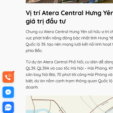
Vị trí Atera Central Hưng Yê
giá trị đầu tư
Chung cư Atera Central Hưng Yên sở hữu vị trí 
vực phát triển năng động bậc nhất tỉnh Hưng Yê
Quốc lộ 39, tạo nên mạng lưới kết nối linh hoạt 
phía Bắc.
Từ dự án Atera Central Phố Nối, cư dân dễ dàn
QL39, QL39A và cao tốc Hà Nội – Hải Phòng. Kh
sân bay Nội Bài, 70 phút tới cảng Hải Phòng và
biệt, dự án nằm cạnh trạm thông quan Quốc lộ 5,
doanh.