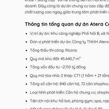
doanh. Đây cũng là dự án chung cư cao cấp đầu
chất lượng cao ngay giữa trung tâm phát triển
Thông tin tổng quan dự án Atera C
Vị trí dự án: Khu công nghiệp Phố Nối B, xã
Đơn vị phát triển dự án: Công ty TNHH Ater
Tổng thầu thi công: Ricons
Quy mô khu đất: 45.640,7 m²
Tổng vốn đầu tư: ~2.110 tỷ đồng
Quy mô tòa nhà: 2 tháp: CT1 (1 hầm + 21 tầng
Tổng số căn hộ: 840 căn hộ, 72 căn shophous
Loại hình phát triển: Căn hộ chung cư, shoph
Tiện ích nội khu: hồ bơi, phòng gym, spa, r