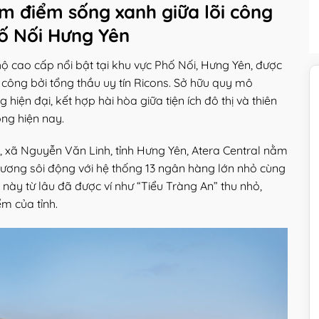
âm điểm sống xanh giữa lõi công
ố Nối Hưng Yên
ộ cao cấp nổi bật tại khu vực Phố Nối, Hưng Yên, được
 công bởi tổng thầu uy tín Ricons. Sở hữu quy mô
hiện đại, kết hợp hài hòa giữa tiện ích đô thị và thiên
ng hiện nay.
 xã Nguyễn Văn Linh, tỉnh Hưng Yên, Atera Central nằm
o thương sôi động với hệ thống 13 ngân hàng lớn nhỏ cùng
c này từ lâu đã được ví như “Tiểu Tràng An” thu nhỏ,
ểm của tỉnh.