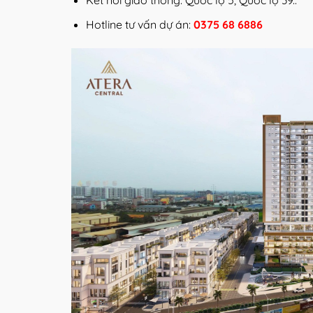
Kết nối giao thông: Quốc lộ 5, Quốc lộ 39..
Hotline tư vấn dự án:
0375 68 6886