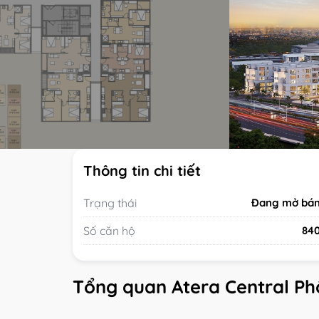
Thông tin chi tiết
Trạng thái
Đang mở bá
Số căn hộ
84
Tổng quan Atera Central Ph