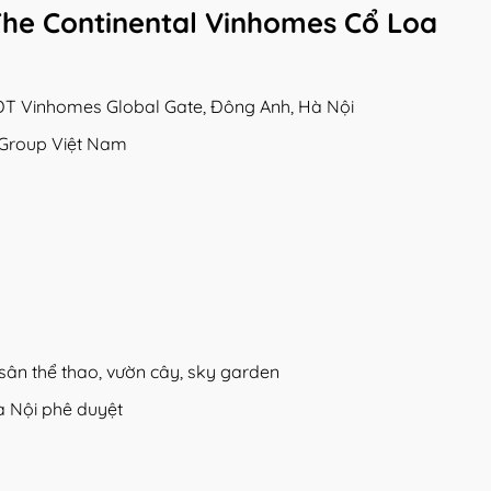
The Continental Vinhomes Cổ Loa
 KĐT Vinhomes Global Gate, Đông Anh, Hà Nội
 Group Việt Nam
g, sân thể thao, vườn cây, sky garden
 Nội phê duyệt