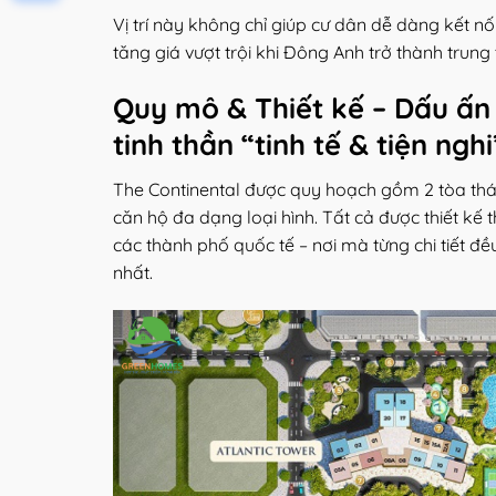
Vị trí này không chỉ giúp cư dân dễ dàng kết nố
tăng giá vượt trội khi Đông Anh trở thành trun
Quy mô & Thiết kế – Dấu ấn
tinh thần “tinh tế & tiện nghi
The Continental được quy hoạch gồm 2 tòa thá
căn hộ đa dạng loại hình. Tất cả được thiết kế
các thành phố quốc tế – nơi mà từng chi tiết đề
nhất.