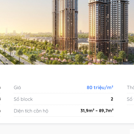
n
Giá
80 triệu/m²
Thờ
8
Số block
2
Số
n
Diện tích căn hộ
31,9m² – 89,7m²