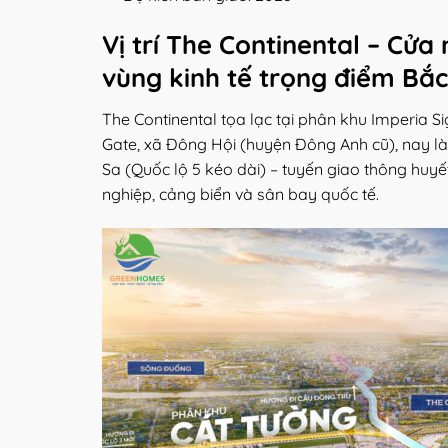
Vị trí The Continental – Cửa
vùng kinh tế trọng điểm Bắ
The Continental tọa lạc tại phân khu Imperia S
Gate, xã Đông Hội (huyện Đông Anh cũ), nay l
Sa (Quốc lộ 5 kéo dài) – tuyến giao thông huyế
nghiệp, cảng biển và sân bay quốc tế.