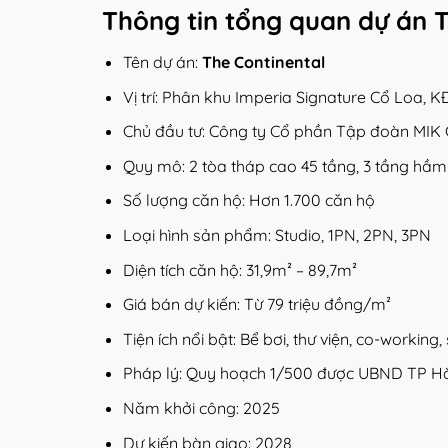
Thông tin tổng quan dự án 
Tên dự án:
The Continental
Vị trí: Phân khu Imperia Signature Cổ Loa,
Chủ đầu tư: Công ty Cổ phần Tập đoàn MIK
Quy mô: 2 tòa tháp cao 45 tầng, 3 tầng hầm
Số lượng căn hộ: Hơn 1.700 căn hộ
Loại hình sản phẩm: Studio, 1PN, 2PN, 3PN
Diện tích căn hộ: 31,9m² – 89,7m²
Giá bán dự kiến: Từ 79 triệu đồng/m²
Tiện ích nổi bật: Bể bơi, thư viện, co-workin
Pháp lý: Quy hoạch 1/500 được UBND TP Hà
Năm khởi công: 2025
Dự kiến bàn giao: 2028