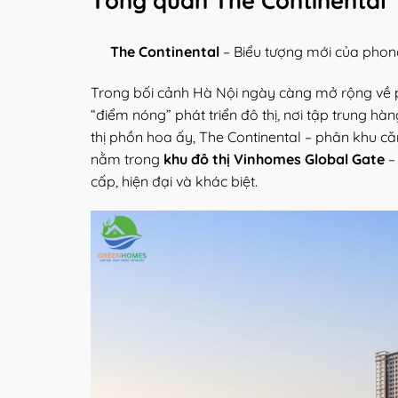
Tổng quan The Continental
The Continental
– Biểu tượng mới của phong
Trong bối cảnh Hà Nội ngày càng mở rộng về 
“điểm nóng” phát triển đô thị, nơi tập trung h
thị phồn hoa ấy, The Continental – phân khu c
nằm trong
khu đô thị Vinhomes Global Gate
–
cấp, hiện đại và khác biệt.