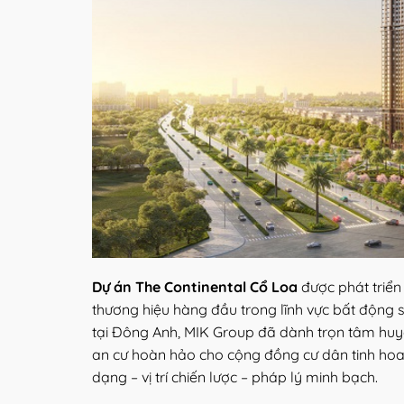
Dự án The Continental Cổ Loa
được phát triể
thương hiệu hàng đầu trong lĩnh vực bất động 
tại Đông Anh, MIK Group đã dành trọn tâm huyế
an cư hoàn hảo cho cộng đồng cư dân tinh hoa, 
dạng – vị trí chiến lược – pháp lý minh bạch.