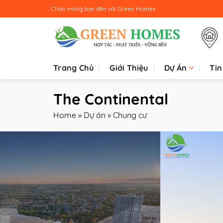
Bỏ
Chào mừng bạn đến với
Green Homes
qua
nội
dung
Trang Chủ
Giới Thiệu
Dự Án
Tin
The Continental
Home
»
Dự án
»
Chung cư