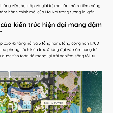
i công việc, học tập và giải trí, mà còn mở ra tiềm năng
g tâm hành chính mới của Hà Nội trong tương lai gần.
 của kiến trúc hiện đại mang đậm
”
p cao 45 tầng nổi và 3 tầng hầm, tổng cộng hơn 1.700
 theo phong cách kiến trúc đương đại với cảm hứng từ
u được tính toán để mang lại trải nghiệm sống tối ưu