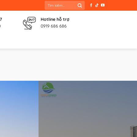
Tìm
kiếm:
 7
Hotline hỗ trợ
0
0919 686 686