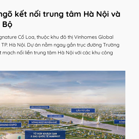
 ngõ kết nối trung tâm Hà Nội và
c Bộ
ignature Cổ Loa, thuộc khu đô thị Vinhomes Global
à TP. Hà Nội. Dự án nằm ngay gần trục đường Trường
t mạch nối liền trung tâm Hà Nội với các khu công