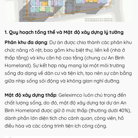
1. Quy hoạch tổng thể và Mật độ xây dựng lý tưởng
Phân khu đa dạng
: Dự án được chia thành các phân khu
chức năng rõ rệt, bao gồm khu biệt thự, liền kề (nhà ở
thấp tầng) và khu căn hộ cao tầng (chung cư An Bình
Homeland). Sự kết hợp này mang lại một môi trường
sống đa dạng về dân cư và tiện ích, tạo nên sự cân bằng
giữa nhịp sống sôi động và không gian nghỉ dưỡng.
Mật độ xây dựng thấp
: Geleximco luôn chú trọng đến
chất lượng sống, do đó, mật độ xây dựng tại dự án An
Bình Homeland được giữ ở mức thấp (thường dưới 40%),
dành phần lớn diện tích cho cảnh quan, công viên, hồ
điều hòa và các công trình tiện ích công cộng.