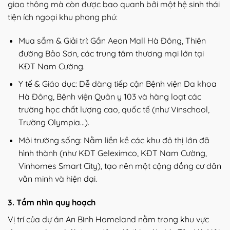
giao thông mà còn được bao quanh bởi một hệ sinh thái
tiện ích ngoại khu phong phú:
Mua sắm & Giải trí: Gần Aeon Mall Hà Đông, Thiên
đường Bảo Sơn, các trung tâm thương mại lớn tại
KĐT Nam Cường.
Y tế & Giáo dục: Dễ dàng tiếp cận Bệnh viện Đa khoa
Hà Đông, Bệnh viện Quân y 103 và hàng loạt các
trường học chất lượng cao, quốc tế (như Vinschool,
Trường Olympia…).
Môi trường sống: Nằm liền kề các khu đô thị lớn đã
hình thành (như KĐT Geleximco, KĐT Nam Cường,
Vinhomes Smart City), tạo nên một cộng đồng cư dân
văn minh và hiện đại.
3. Tầm nhìn quy hoạch
Vị trí của dự án An Bình Homeland nằm trong khu vực