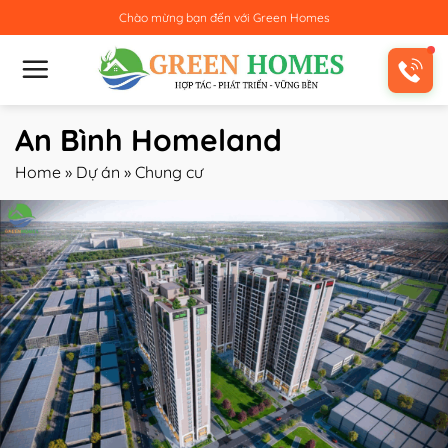
Bỏ
Chào mừng bạn đến với
Green Homes
qua
nội
dung
An Bình Homeland
Home
»
Dự án
»
Chung cư