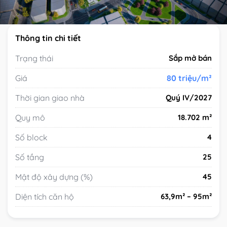
Thông tin chi tiết
Trạng thái
Sắp mở bán
Giá
80 triệu/m²
Thời gian giao nhà
Quý IV/2027
Quy mô
18.702 m²
Số block
4
Số tầng
25
Mật độ xây dựng (%)
45
Diện tích căn hộ
63,9m² – 95m²