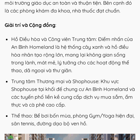
môi trường giáo dục an toàn và thuận tiện. Bên cạnh đó
là các phòng khám đa khoa, nhà thuốc đạt chuẩn.
Giải trí và Cộng đồng
:
Hồ Điều hòa và Công viên Trung tâm: Điểm nhấn của
An Bình Homeland là hệ thống cây xanh và hồ điều
hòa nhân tạo rộng lớn, mang lại không gian sống
trong lành, mát mẻ, lý tưởng cho các hoạt động thể
thao, dã ngoại và thư giãn.
Trung tâm Thương mại và Shophouse: Khu vực
Shophouse tại khối đế chung cư An Bình Homeland và
các tuyến phố liền kề cung cấp dịch vụ mua sắm, ẩm
thực và cà phê cao cấp.
Thể thao: Bể bơi bốn mùa, phòng Gym/Yoga hiện đại,
sân tennis, đường dạo bộ ven hồ.