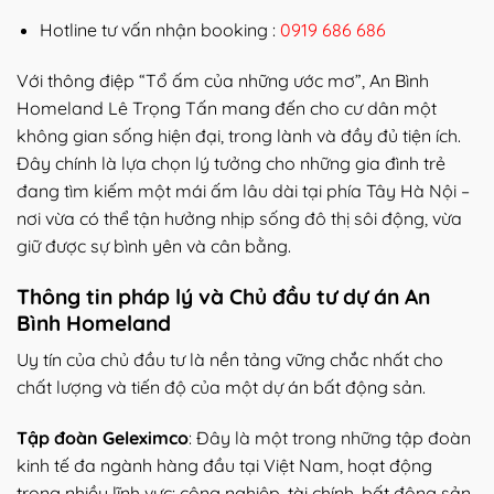
Hotline tư vấn nhận booking :
0919 686 686
Với thông điệp “Tổ ấm của những ước mơ”, An Bình
Homeland Lê Trọng Tấn mang đến cho cư dân một
không gian sống hiện đại, trong lành và đầy đủ tiện ích.
Đây chính là lựa chọn lý tưởng cho những gia đình trẻ
đang tìm kiếm một mái ấm lâu dài tại phía Tây Hà Nội –
nơi vừa có thể tận hưởng nhịp sống đô thị sôi động, vừa
giữ được sự bình yên và cân bằng.
Thông tin pháp lý và Chủ đầu tư dự án An
Bình Homeland
Uy tín của chủ đầu tư là nền tảng vững chắc nhất cho
chất lượng và tiến độ của một dự án bất động sản.
Tập đoàn Geleximco
: Đây là một trong những tập đoàn
kinh tế đa ngành hàng đầu tại Việt Nam, hoạt động
trong nhiều lĩnh vực: công nghiệp, tài chính, bất động sản