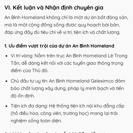
VI. Kết luận và Nhận định chuyên gia
An Bình Homeland không chỉ là một dự án bất động sản,
mà là một cộng đồng sống được quy hoạch bài bản,
đáp ứng đầy đủ tiêu chí về vị trí, tiện ích và chất lượng.
1. Ưu điểm vượt trội của dự án An Bình Homeland
Vị trí vàng: Nằm trên trục An Bình Homeland Lê Trọng
Tấn, dễ dàng kết nối với các tuyến giao thông trọng
điểm của Thủ đô.
Chủ đầu tư uy tín: An Bình Homeland Geleximco đảm
bảo chất lượng xây dựng, pháp lý minh bạch và tiến
độ ổn định.
Tiện ích đa dạng: Hệ thống tiện ích nội khu đẳng cấp
(hồ điều hòa, công viên, trường học) mang lại trải
nghiệm sống toàn diện.