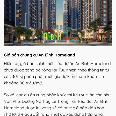
Giá bán chung cư An Bình Homeland
Hiện tại, giá bán chính thức của dự án An Bình Homeland
chưa được công bố rộng rãi. Tuy nhiên, theo thông tin từ
các đơn vị phân phối, mức giá dự kiến tham khảm sẽ
khoảng 80 triệu/m2.
So với các dự án cùng phân khúc tại khu vực lân cận như
Văn Phú, Dương Nội hay Lê Trọng Tấn kéo dài, An Bình
Homeland được kỳ vọng sẽ có mức giá hấp dẫn hơn
nhờ lợi thế quỹ đất rộng, mật độ xây dựng hợp lý và