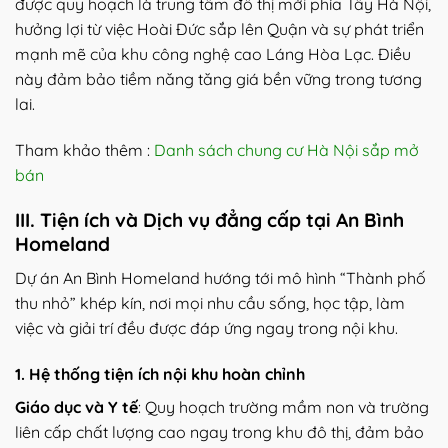
được quy hoạch là trung tâm đô thị mới phía Tây Hà Nội,
hưởng lợi từ việc Hoài Đức sắp lên Quận và sự phát triển
mạnh mẽ của khu công nghệ cao Láng Hòa Lạc. Điều
này đảm bảo tiềm năng tăng giá bền vững trong tương
lai.
Tham khảo thêm :
Danh sách chung cư Hà Nội sắp mở
bán
III. Tiện ích và Dịch vụ đẳng cấp tại An Bình
Homeland
Dự án An Bình Homeland hướng tới mô hình “Thành phố
thu nhỏ” khép kín, nơi mọi nhu cầu sống, học tập, làm
việc và giải trí đều được đáp ứng ngay trong nội khu.
1. Hệ thống tiện ích nội khu hoàn chỉnh
Giáo dục và Y tế
: Quy hoạch trường mầm non và trường
liên cấp chất lượng cao ngay trong khu đô thị, đảm bảo