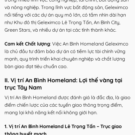
và nông nghiệp. Trong lĩnh vực bất động sản, Geleximco
nổi tiếng với các dự án quy mô lớn, có tầm nhìn dài hạn
như Khu đô thị Geleximco Lê Trọng Tấn, An Bình City,
Green Stars, và nhiều dự án tại các tỉnh thành khác.
Cam kết Chất lượng
: Việc An Bình Homeland Geleximco
là chủ đầu tư đảm bảo dự án có tiềm lực tài chính vững
mạnh, quy trình triển khai chuyên nghiệp và chất lượng
bàn giao đạt tiêu chuẩn cao.
II. Vị trí An Bình Homeland: Lợi thế vàng tại
trục Tây Nam
Vị trí An Bình Homeland được đánh giá là đắc địa, là giao
điểm chiến lược của các tuyến giao thông trọng điểm,
mang lại khả năng kết nối không giới hạn.
1. Vị trí An Bình Homeland Lê Trọng Tấn – Trục giao
thông huyết mạch