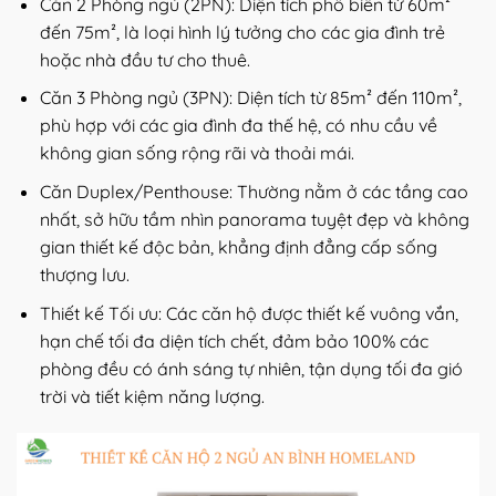
Căn 2 Phòng ngủ (2PN): Diện tích phổ biến từ 60m²
đến 75m², là loại hình lý tưởng cho các gia đình trẻ
hoặc nhà đầu tư cho thuê.
Căn 3 Phòng ngủ (3PN): Diện tích từ 85m² đến 110m²,
phù hợp với các gia đình đa thế hệ, có nhu cầu về
không gian sống rộng rãi và thoải mái.
Căn Duplex/Penthouse: Thường nằm ở các tầng cao
nhất, sở hữu tầm nhìn panorama tuyệt đẹp và không
gian thiết kế độc bản, khẳng định đẳng cấp sống
thượng lưu.
Thiết kế Tối ưu: Các căn hộ được thiết kế vuông vắn,
hạn chế tối đa diện tích chết, đảm bảo 100% các
phòng đều có ánh sáng tự nhiên, tận dụng tối đa gió
trời và tiết kiệm năng lượng.