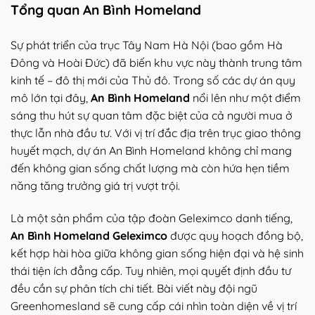
Tổng quan An Bình Homeland
Sự phát triển của trục Tây Nam Hà Nội (bao gồm Hà
Đông và Hoài Đức) đã biến khu vực này thành trung tâm
kinh tế – đô thị mới của Thủ đô. Trong số các dự án quy
mô lớn tại đây,
An Bình Homeland
nổi lên như một điểm
sáng thu hút sự quan tâm đặc biệt của cả người mua ở
thực lẫn nhà đầu tư. Với vị trí đắc địa trên trục giao thông
huyết mạch, dự án An Bình Homeland không chỉ mang
đến không gian sống chất lượng mà còn hứa hẹn tiềm
năng tăng trưởng giá trị vượt trội.
Là một sản phẩm của tập đoàn Geleximco danh tiếng,
An Bình Homeland Geleximco
được quy hoạch đồng bộ,
kết hợp hài hòa giữa không gian sống hiện đại và hệ sinh
thái tiện ích đẳng cấp. Tuy nhiên, mọi quyết định đầu tư
đều cần sự phân tích chi tiết. Bài viết này đội ngũ
Greenhomesland sẽ cung cấp cái nhìn toàn diện về vị trí