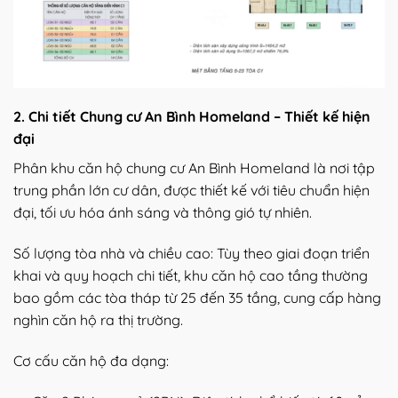
2. Chi tiết Chung cư An Bình Homeland – Thiết kế hiện
đại
Phân khu căn hộ chung cư An Bình Homeland là nơi tập
trung phần lớn cư dân, được thiết kế với tiêu chuẩn hiện
đại, tối ưu hóa ánh sáng và thông gió tự nhiên.
Số lượng tòa nhà và chiều cao: Tùy theo giai đoạn triển
khai và quy hoạch chi tiết, khu căn hộ cao tầng thường
bao gồm các tòa tháp từ 25 đến 35 tầng, cung cấp hàng
nghìn căn hộ ra thị trường.
Cơ cấu căn hộ đa dạng: