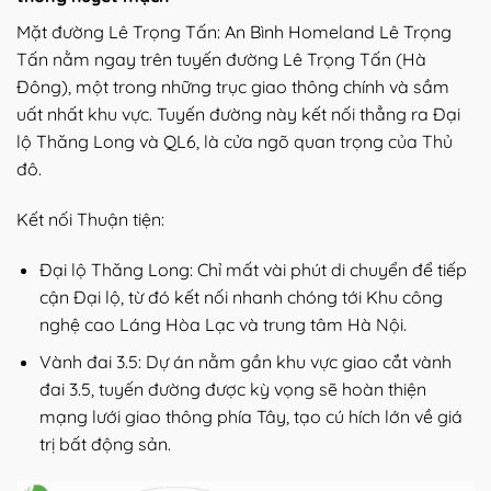
Mặt đường Lê Trọng Tấn: An Bình Homeland Lê Trọng
Tấn nằm ngay trên tuyến đường Lê Trọng Tấn (Hà
Đông), một trong những trục giao thông chính và sầm
uất nhất khu vực. Tuyến đường này kết nối thẳng ra Đại
lộ Thăng Long và QL6, là cửa ngõ quan trọng của Thủ
đô.
Kết nối Thuận tiện:
Đại lộ Thăng Long: Chỉ mất vài phút di chuyển để tiếp
cận Đại lộ, từ đó kết nối nhanh chóng tới Khu công
nghệ cao Láng Hòa Lạc và trung tâm Hà Nội.
Vành đai 3.5: Dự án nằm gần khu vực giao cắt vành
đai 3.5, tuyến đường được kỳ vọng sẽ hoàn thiện
mạng lưới giao thông phía Tây, tạo cú hích lớn về giá
trị bất động sản.