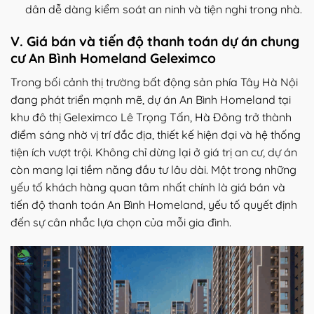
dân dễ dàng kiểm soát an ninh và tiện nghi trong nhà.
V. Giá bán và tiến độ thanh toán dự án chung
cư An Bình Homeland Geleximco
Trong bối cảnh thị trường bất động sản phía Tây Hà Nội
đang phát triển mạnh mẽ, dự án An Bình Homeland tại
khu đô thị Geleximco Lê Trọng Tấn, Hà Đông trở thành
điểm sáng nhờ vị trí đắc địa, thiết kế hiện đại và hệ thống
tiện ích vượt trội. Không chỉ dừng lại ở giá trị an cư, dự án
còn mang lại tiềm năng đầu tư lâu dài. Một trong những
yếu tố khách hàng quan tâm nhất chính là giá bán và
tiến độ thanh toán An Bình Homeland, yếu tố quyết định
đến sự cân nhắc lựa chọn của mỗi gia đình.