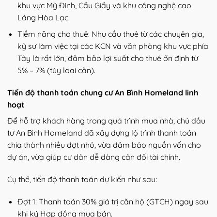
khu vực Mỹ Đình, Cầu Giấy và khu công nghệ cao
Láng Hòa Lạc.
Tiềm năng cho thuê: Nhu cầu thuê từ các chuyên gia,
kỹ sư làm việc tại các KCN và văn phòng khu vực phía
Tây là rất lớn, đảm bảo lợi suất cho thuê ổn định từ
5% – 7% (tùy loại căn).
Tiến độ thanh toán chung cư An Bình Homeland linh
hoạt
Để hỗ trợ khách hàng trong quá trình mua nhà, chủ đầu
tư An Bình Homeland đã xây dựng lộ trình thanh toán
chia thành nhiều đợt nhỏ, vừa đảm bảo nguồn vốn cho
dự án, vừa giúp cư dân dễ dàng cân đối tài chính.
Cụ thể, tiến độ thanh toán dự kiến như sau:
Đợt 1: Thanh toán 30% giá trị căn hộ (GTCH) ngay sau
khi ký Hợp đồng mua bán.