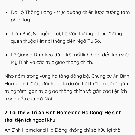
Đại lộ Thăng Long – trục đường chiến lược hướng tâm
phía Tây.
Trần Phú, Nguyễn Trãi, Lê Văn Lương – trục đường
quen thuộc kết nối thẳng đến Ngã Tư Sở.
Lê Quang Đạo kéo dài – kết nối linh hoạt đến khu vực
Mỹ Đình và các trục giao thông chính.
Nhờ nằm trong vùng hạ tầng đồng bộ, Chung cư An Bình
Homeland được đánh giá là dự án hội tụ “tam cận”: gần
trung tâm, gần trục giao thông chính và gần các tiện ích
trọng yếu của Hà Nội.
2. Lợi thế vị trí An Bình Homeland Hà Đông: Hệ sinh
thái tiện ích ngoại khu
An Bình Homeland Hà Đông không chỉ sở hữu lợi thế