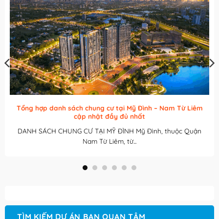
Tổng hợp danh sách chung cư tại Mễ Trì – Nam Từ Liêm cập
nhật đầy đủ nhất
DANH SÁCH CHUNG CƯ TẠI MỄ TRÌ Mễ Trì, thuộc Quận Nam
Từ Liêm, đã...
TÌM KIẾM DỰ ÁN BẠN QUAN TÂM