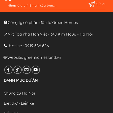
Alternative:
🏨Công ty cổ phần đầu tư Green Homes
📍VP: Toà nhà Hàn Việt - 348 Kim Ngưu - Hà Nội
📞 Hotline : 0919 686 686
🌐 Website:
greenhomesland.vn
DANH MỤC DỰ ÁN
Chung cư Hà Nội
Biệt thự - Liền kề