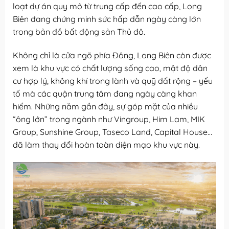
loạt dự án quy mô từ trung cấp đến cao cấp, Long
Biên đang chứng minh sức hấp dẫn ngày càng lớn
trong bản đồ bất động sản Thủ đô.
Không chỉ là cửa ngõ phía Đông, Long Biên còn được
xem là khu vực có chất lượng sống cao, mật độ dân
cư hợp lý, không khí trong lành và quỹ đất rộng – yếu
tố mà các quận trung tâm đang ngày càng khan
hiếm. Những năm gần đây, sự góp mặt của nhiều
“ông lớn” trong ngành như Vingroup, Him Lam, MIK
Group, Sunshine Group, Taseco Land, Capital House…
đã làm thay đổi hoàn toàn diện mạo khu vực này.