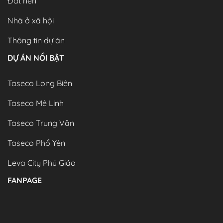
Đất nền
Nhà ở xã hội
Thông tin dự án
DỰ ÁN NỔI BẬT
Taseco Long Biên
Taseco Mê Linh
Taseco Trung Văn
Taseco Phổ Yên
Leva City Phú Giáo
FANPAGE