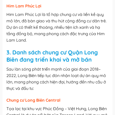
Him Lam Phúc Lợi
Him Lam Phúc Lợi là tổ hợp chung cư và liền kề quy
mô lớn, đã bàn giao và thu hút cộng đồng cư dân trẻ.
Dự án có thiết kế thoáng, nhiều tiện ích xanh và hạ
tầng đồng bộ, mang phong cách đặc trưng của Him
Lam Land.
3. Danh sách chung cư Quận Long
Biên đang triển khai và mở bán
Sau làn sóng phát triển mạnh của giai đoạn 2018–
2022, Long Biên tiếp tục đón nhận loạt dự án quy mô
lớn, mang phong cách hiện đại, hướng đến nhu cầu ở
thực và đầu tư.
Chung cư Long Biên Central
Tọa lạc tại khu vực Phúc Đồng – Việt Hưng, Long Biên
Central là dự án nổi bật của Taseco Land. Với quy mô