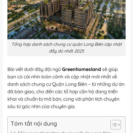
Tổng hợp danh sách chung cư quận Long Biên cập nhật
đầy đủ nhất 2025
Bài viết dưới đây đội ngũ
Greenhomesland
sẽ giúp
bạn có cái nhìn toàn cảnh và cập nhật mới nhất về
danh sách chung cư Quận Long Biên – từ những dự án
đã bàn giao, cho đến các tổ hợp căn hộ đang triển
khai và chuẩn bị mở bán, cùng với phân tích chuyên
sâu từ góc nhìn của chuyên gia.
Tóm tắt nội dung