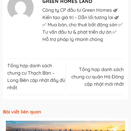
GREEN HOMES LAND
Công ty CP đầu tư Green Homes 🌿
Kiến tạo giá trị – Dẫn lối tương lai 🌿
✅ Mua bán, cho thuê bất động sản ✅
Tư vấn đầu tư & phát triển dự án ✅
Hỗ trợ pháp lý nhanh chóng
Tổng hợp danh sách
Tổng hợp danh sách
chung cư Thạch Bàn –
chung cư quận Hà Đông
Long Biên cập nhật đầy đủ
cập nhật mới nhất
nhất
Bài viết liên quan