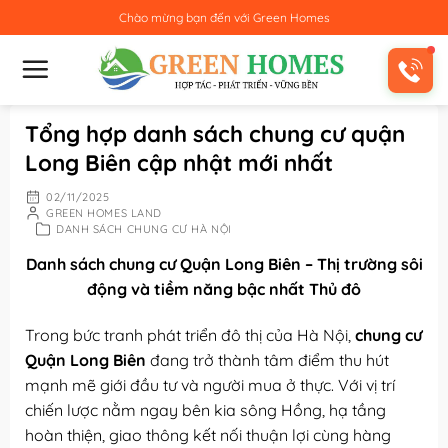
Bỏ
Chào mừng bạn đến với
Green Homes
qua
nội
dung
Tổng hợp danh sách chung cư quận
Long Biên cập nhật mới nhất
02/11/2025
GREEN HOMES LAND
DANH SÁCH CHUNG CƯ HÀ NỘI
Danh sách chung cư Quận Long Biên – Thị trường sôi
động và tiềm năng bậc nhất Thủ đô
Trong bức tranh phát triển đô thị của Hà Nội,
chung cư
Quận Long Biên
đang trở thành tâm điểm thu hút
mạnh mẽ giới đầu tư và người mua ở thực. Với vị trí
chiến lược nằm ngay bên kia sông Hồng, hạ tầng
hoàn thiện, giao thông kết nối thuận lợi cùng hàng