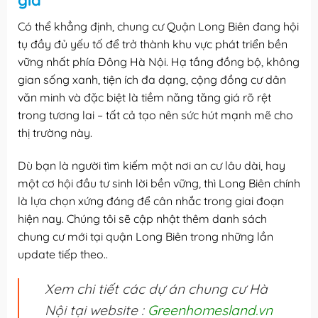
giá
Có thể khẳng định, chung cư Quận Long Biên đang hội
tụ đầy đủ yếu tố để trở thành khu vực phát triển bền
vững nhất phía Đông Hà Nội. Hạ tầng đồng bộ, không
gian sống xanh, tiện ích đa dạng, cộng đồng cư dân
văn minh và đặc biệt là tiềm năng tăng giá rõ rệt
trong tương lai – tất cả tạo nên sức hút mạnh mẽ cho
thị trường này.
Dù bạn là người tìm kiếm một nơi an cư lâu dài, hay
một cơ hội đầu tư sinh lời bền vững, thì Long Biên chính
là lựa chọn xứng đáng để cân nhắc trong giai đoạn
hiện nay. Chúng tôi sẽ cập nhật thêm danh sách
chung cư mới tại quận Long Biên trong những lần
update tiếp theo..
Xem chi tiết các dự án chung cư Hà
Nội tại website :
Greenhomesland.vn