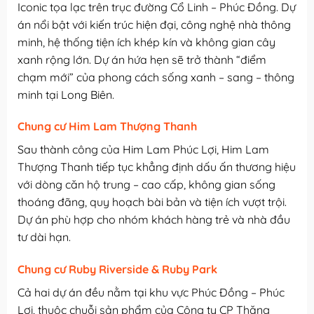
Iconic tọa lạc trên trục đường Cổ Linh – Phúc Đồng. Dự
án nổi bật với kiến trúc hiện đại, công nghệ nhà thông
minh, hệ thống tiện ích khép kín và không gian cây
xanh rộng lớn. Dự án hứa hẹn sẽ trở thành “điểm
chạm mới” của phong cách sống xanh – sang – thông
minh tại Long Biên.
Chung cư Him Lam Thượng Thanh
Sau thành công của Him Lam Phúc Lợi, Him Lam
Thượng Thanh tiếp tục khẳng định dấu ấn thương hiệu
với dòng căn hộ trung – cao cấp, không gian sống
thoáng đãng, quy hoạch bài bản và tiện ích vượt trội.
Dự án phù hợp cho nhóm khách hàng trẻ và nhà đầu
tư dài hạn.
Chung cư Ruby Riverside & Ruby Park
Cả hai dự án đều nằm tại khu vực Phúc Đồng – Phúc
Lợi, thuộc chuỗi sản phẩm của Công ty CP Thăng