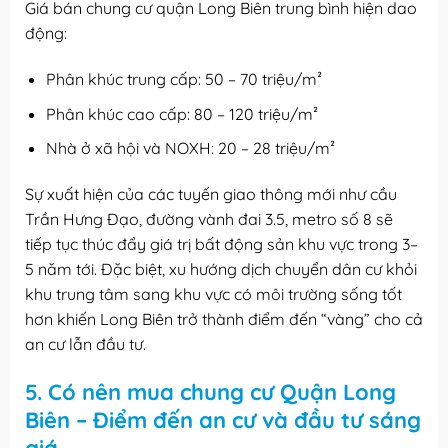
Giá bán chung cư quận Long Biên trung bình hiện dao
động:
Phân khúc trung cấp: 50 – 70 triệu/m²
Phân khúc cao cấp: 80 – 120 triệu/m²
Nhà ở xã hội và NOXH: 20 – 28 triệu/m²
Sự xuất hiện của các tuyến giao thông mới như cầu
Trần Hưng Đạo, đường vành đai 3.5, metro số 8 sẽ
tiếp tục thúc đẩy giá trị bất động sản khu vực trong 3–
5 năm tới. Đặc biệt, xu hướng dịch chuyển dân cư khỏi
khu trung tâm sang khu vực có môi trường sống tốt
hơn khiến Long Biên trở thành điểm đến “vàng” cho cả
an cư lẫn đầu tư.
5. Có nên mua chung cư Quận Long
Biên – Điểm đến an cư và đầu tư sáng