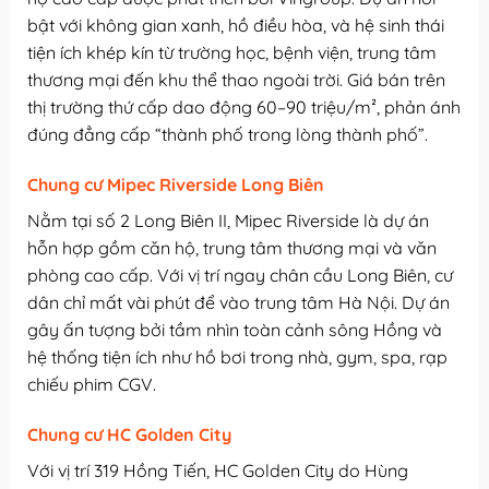
bật với không gian xanh, hồ điều hòa, và hệ sinh thái
tiện ích khép kín từ trường học, bệnh viện, trung tâm
thương mại đến khu thể thao ngoài trời. Giá bán trên
thị trường thứ cấp dao động 60–90 triệu/m², phản ánh
đúng đẳng cấp “thành phố trong lòng thành phố”.
Chung cư Mipec Riverside Long Biên
Nằm tại số 2 Long Biên II, Mipec Riverside là dự án
hỗn hợp gồm căn hộ, trung tâm thương mại và văn
phòng cao cấp. Với vị trí ngay chân cầu Long Biên, cư
dân chỉ mất vài phút để vào trung tâm Hà Nội. Dự án
gây ấn tượng bởi tầm nhìn toàn cảnh sông Hồng và
hệ thống tiện ích như hồ bơi trong nhà, gym, spa, rạp
chiếu phim CGV.
Chung cư HC Golden City
Với vị trí 319 Hồng Tiến, HC Golden City do Hùng