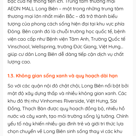
bậc của hệ thống tiện ích. Trung tâm thương mại
AEON MALL Long Biên – một trong những trung tâm
thương mại lớn nhất miền Bắc – đã trở thành biểu
tượng của phong cách sống hiện đại tại khu vực phía
Đông. Bên cạnh đó là chuỗi trường học quốc tế, bệnh
viện cao cấp như Bệnh viện Tâm Anh, Trường Quốc tế
Vinschool, Wellspring, trường Đức Giang, Việt Hưng…
giúp cư dân Long Biên dễ dàng tiếp cận dịch vụ chất
lượng cao.
1.3. Không gian sống xanh và quy hoạch dài hạn
So với các quận nội đô chật chội, Long Biên nổi bật bởi
mật độ xây dựng thấp và nhiều không gian xanh. Các
khu đô thị như Vinhomes Riverside, Việt Hưng, Sài
Đồng, Thạch Bàn được quy hoạch đồng bộ, nhiều hồ
nước và cây xanh, tạo môi trường sống lý tưởng. Chính
yếu tố này khiến nhiều gia đình trẻ và giới tri thức lựa
chọn chuyển về Long Biên sinh sống thay vì các khu