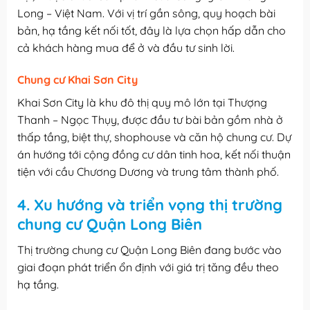
Long – Việt Nam. Với vị trí gần sông, quy hoạch bài
bản, hạ tầng kết nối tốt, đây là lựa chọn hấp dẫn cho
cả khách hàng mua để ở và đầu tư sinh lời.
Chung cư Khai Sơn City
Khai Sơn City là khu đô thị quy mô lớn tại Thượng
Thanh – Ngọc Thụy, được đầu tư bài bản gồm nhà ở
thấp tầng, biệt thự, shophouse và căn hộ chung cư. Dự
án hướng tới cộng đồng cư dân tinh hoa, kết nối thuận
tiện với cầu Chương Dương và trung tâm thành phố.
4. Xu hướng và triển vọng thị trường
chung cư Quận Long Biên
Thị trường chung cư Quận Long Biên đang bước vào
giai đoạn phát triển ổn định với giá trị tăng đều theo
hạ tầng.