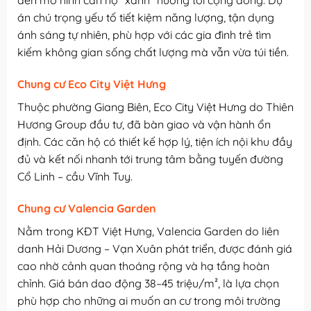
đến mô hình căn hộ “xanh” hướng tới cộng đồng. Dự
án chú trọng yếu tố tiết kiệm năng lượng, tận dụng
ánh sáng tự nhiên, phù hợp với các gia đình trẻ tìm
kiếm không gian sống chất lượng mà vẫn vừa túi tiền.
Chung cư Eco City Việt Hưng
Thuộc phường Giang Biên, Eco City Việt Hưng do Thiên
Hương Group đầu tư, đã bàn giao và vận hành ổn
định. Các căn hộ có thiết kế hợp lý, tiện ích nội khu đầy
đủ và kết nối nhanh tới trung tâm bằng tuyến đường
Cổ Linh – cầu Vĩnh Tuy.
Chung cư Valencia Garden
Nằm trong KĐT Việt Hưng, Valencia Garden do liên
danh Hải Dương – Vạn Xuân phát triển, được đánh giá
cao nhờ cảnh quan thoáng rộng và hạ tầng hoàn
chỉnh. Giá bán dao động 38–45 triệu/m², là lựa chọn
phù hợp cho những ai muốn an cư trong môi trường