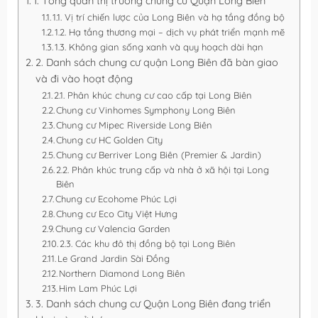
1. Tổng quan thị trường chung cư Quận Long Biên
1.1. Vị trí chiến lược của Long Biên và hạ tầng đồng bộ
1.2. Hạ tầng thương mại – dịch vụ phát triển mạnh mẽ
1.3. Không gian sống xanh và quy hoạch dài hạn
2. Danh sách chung cư quận Long Biên đã bàn giao
và đi vào hoạt động
2.1. Phân khúc chung cư cao cấp tại Long Biên
Chung cư Vinhomes Symphony Long Biên
Chung cư Mipec Riverside Long Biên
Chung cư HC Golden City
Chung cư Berriver Long Biên (Premier & Jardin)
2.2. Phân khúc trung cấp và nhà ở xã hội tại Long
Biên
Chung cư Ecohome Phúc Lợi
Chung cư Eco City Việt Hưng
Chung cư Valencia Garden
2.3. Các khu đô thị đồng bộ tại Long Biên
Le Grand Jardin Sài Đồng
Northern Diamond Long Biên
Him Lam Phúc Lợi
3. Danh sách chung cư Quận Long Biên đang triển