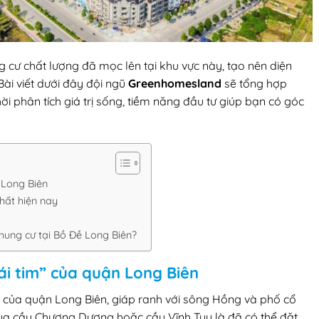
g cư chất lượng đã mọc lên tại khu vực này, tạo nên diện
Bài viết dưới đây đội ngũ
Greenhomesland
sẽ tổng hợp
ời phân tích giá trị sống, tiềm năng đầu tư giúp bạn có góc
 Long Biên
hất hiện nay
hung cư tại Bồ Đề Long Biên?
ái tim” của quận Long Biên
h của quận Long Biên, giáp ranh với sông Hồng và phố cổ
qua cầu Chương Dương hoặc cầu Vĩnh Tuy là đã có thể đặt