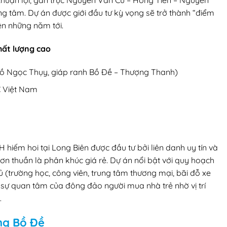
rí thuận lợi, gần trục Nguyễn Văn Cừ – Hồng Tiến – Nguyễn
ung tâm. Dự án được giới đầu tư kỳ vọng sẽ trở thành “điểm
ên những năm tới.
hất lượng cao
 Hồ Ngọc Thụy, giáp ranh Bồ Đề – Thượng Thanh)
C Việt Nam
 hiếm hoi tại Long Biên được đầu tư bởi liên danh uy tín và
n thuần là phân khúc giá rẻ. Dự án nổi bật với quy hoạch
ủ (trường học, công viên, trung tâm thương mại, bãi đỗ xe
 sự quan tâm của đông đảo người mua nhà trẻ nhờ vị trí
.
ờng Bồ Đề