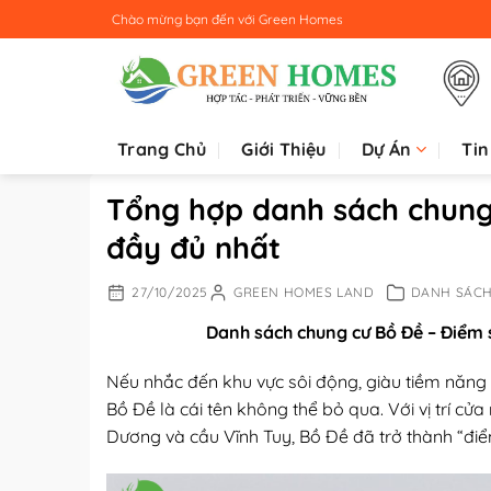
Bỏ
Chào mừng bạn đến với
Green Homes
qua
nội
dung
Trang Chủ
Giới Thiệu
Dự Án
Tin
Tổng hợp danh sách chung
đầy đủ nhất
27/10/2025
GREEN HOMES LAND
DANH SÁCH
Danh sách chung cư Bồ Đề – Điểm
Nếu nhắc đến khu vực sôi động, giàu tiềm năng
Bồ Đề là cái tên không thể bỏ qua. Với vị trí cử
Dương và cầu Vĩnh Tuy, Bồ Đề đã trở thành “đi