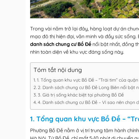
Trong vài năm trở lại đây, hàng loạt dự án chun
mạo đô thị hiện đại, văn minh và đầy sức sống. 
danh sách chung cư Bồ Đề
nổi bật nhất, đồng th
nhìn toàn diện về khu vực đáng sống này.
Tóm tắt nội dung
1. Tổng quan khu vực Bồ Đề – “Trái tim” của quận
2. Danh sách chung cư Bồ Đề Long Biên nổi bật n
3. Giá trị sống khác biệt tại phường Bồ Đề
4. Danh sách chung cư Bồ Đề – Vì sao nên chọn c
1. Tổng quan khu vực Bồ Đề – “Tr
Phường Bồ Đề nằm ở vị trí trung tâm hành chín
Hà Nội. Từ Bồ Đề, chỉ mất 5-10 phút di chuyển 