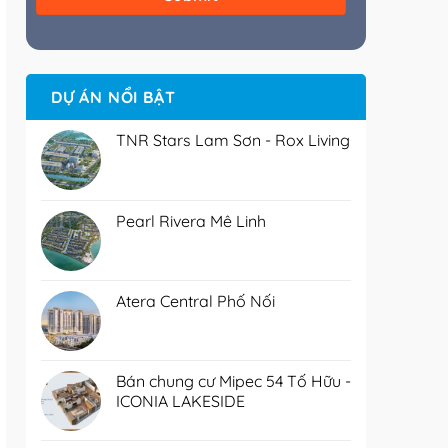
DỰ ÁN NỔI BẬT
TNR Stars Lam Sơn - Rox Living
Pearl Rivera Mê Linh
Atera Central Phố Nối
Bán chung cư Mipec 54 Tố Hữu -
ICONIA LAKESIDE