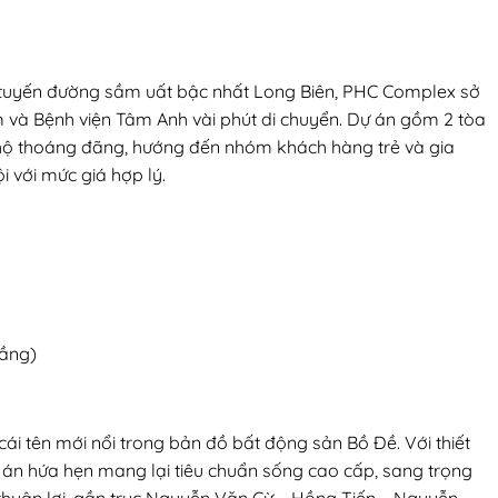
tuyến đường sầm uất bậc nhất Long Biên, PHC Complex sở
Lâm và Bệnh viện Tâm Anh vài phút di chuyển. Dự án gồm 2 tòa
n hộ thoáng đãng, hướng đến nhóm khách hàng trẻ và gia
 với mức giá hợp lý.
tầng)
cái tên mới nổi trong bản đồ bất động sản Bồ Đề. Với thiết
ự án hứa hẹn mang lại tiêu chuẩn sống cao cấp, sang trọng