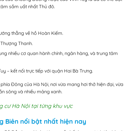
tâm sầm uất nhất Thủ đô.
hướng thẳng về hồ Hoàn Kiếm.
 Thượng Thanh.
ung nhiều cơ quan hành chính, ngân hàng, và trung tâm
 – kết nối trực tiếp với quận Hai Bà Trưng.
õ phía Đông của Hà Nội, nơi vừa mang hơi thở hiện đại, vừa
 gần sông và nhiều mảng xanh.
 cư Hà Nội tại từng khu vực
 Biên nổi bật nhất hiện nay