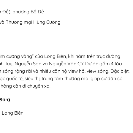
Bồ Đề), phường Bồ Đề
p và Thương mại Hùng Cường
 kim cương vàng” của Long Biên, khi nằm trên trục đường
ĩnh Tuy, Nguyễn Sơn và Nguyễn Văn Cừ. Dự án gồm 4 tòa
n sống rộng rãi và nhiều căn hộ view hồ, view sông. Đặc biệt,
ọc quốc tế, siêu thị, trung tâm thương mại giúp cư dân có
không cần di chuyển xa.
 Sơn)
n Long Biên