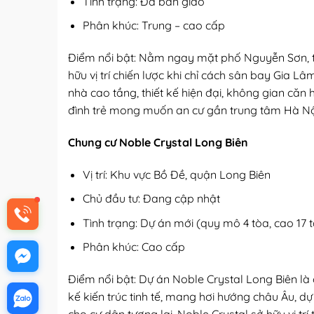
Tình trạng: Đã bàn giao
Phân khúc: Trung – cao cấp
Điểm nổi bật: Nằm ngay mặt phố Nguyễn Sơn, 
hữu vị trí chiến lược khi chỉ cách sân bay Gia 
nhà cao tầng, thiết kế hiện đại, không gian că
đình trẻ mong muốn an cư gần trung tâm Hà Nội
Chung cư Noble Crystal Long Biên
Vị trí: Khu vực Bồ Đề, quận Long Biên
Chủ đầu tư: Đang cập nhật
Tình trạng: Dự án mới (quy mô 4 tòa, cao 17 
Phân khúc: Cao cấp
Điểm nổi bật: Dự án Noble Crystal Long Biên là 
kế kiến trúc tinh tế, mang hơi hướng châu Âu, d