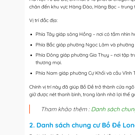
chân đến khu vực Hàng Đào, Hàng Bạc – trung 
Vị trí đắc địa:
Phía Tây giáp sông Hồng – nơi có tầm nhìn 
Phía Bắc giáp phường Ngọc Lâm và phường
Phía Đông giáp phường Gia Thụy – nơi tập tr
thương mại.
Phía Nam giáp phường Cự Khối và cầu Vĩnh Tuy
Chính vị trí này đã giúp Bồ Đề trở thành cửa ng
giữ được nét thanh bình, trong lành nhờ lợi thế
Tham khảo thêm :
Danh sách chung
2. Danh sách chung cư Bồ Đề Long