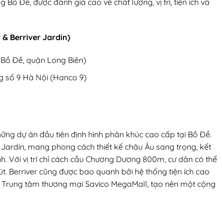
 Bồ Đề, được đánh giá cao về chất lượng, vị trí, tiện ích và
 & Berriver Jardin)
 Bồ Đề, quận Long Biên)
g số 9 Hà Nội (Hanco 9)
hững dự án đầu tiên định hình phân khúc cao cấp tại Bồ Đề.
r Jardin, mang phong cách thiết kế châu Âu sang trọng, kết
. Với vị trí chỉ cách cầu Chương Dương 800m, cư dân có thể
t. Berriver cũng được bao quanh bởi hệ thống tiện ích cao
, Trung tâm thương mại Savico MegaMall, tạo nên một cộng