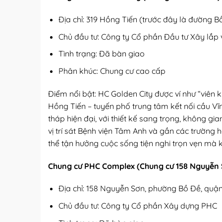
Địa chỉ: 319 Hồng Tiến (trước đây là đường 
Chủ đầu tư: Công ty Cổ phần Đầu tư Xây lắ
Tình trạng: Đã bàn giao
Phân khúc: Chung cư cao cấp
Điểm nổi bật: HC Golden City được ví như “viên
Hồng Tiến – tuyến phố trung tâm kết nối cầu V
tháp hiện đại, với thiết kế sang trọng, không gia
vị trí sát Bệnh viện Tâm Anh và gần các trường h
thể tận hưởng cuộc sống tiện nghi trọn vẹn mà 
Chung cư PHC Complex (Chung cư 158 Nguyễn
Địa chỉ: 158 Nguyễn Sơn, phường Bồ Đề, quậ
Chủ đầu tư: Công ty Cổ phần Xây dựng PHC