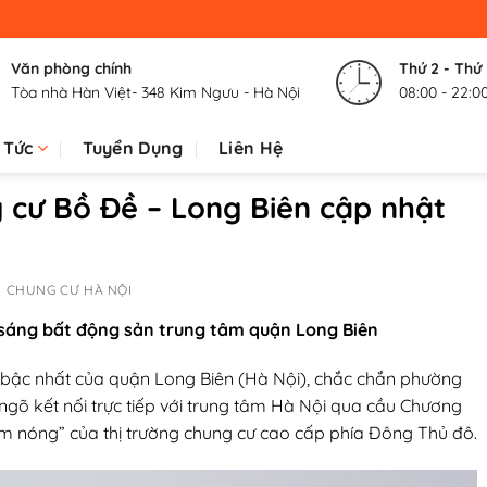
Văn phòng chính
Thứ 2 - Thứ
Tòa nhà Hàn Việt- 348 Kim Ngưu - Hà Nội
08:00 - 22:0
 Tức
Tuyển Dụng
Liên Hệ
 cư Bồ Đề – Long Biên cập nhật
 CHUNG CƯ HÀ NỘI
 sáng bất động sản trung tâm quận Long Biên
 bậc nhất của quận Long Biên (Hà Nội), chắc chắn phường
a ngõ kết nối trực tiếp với trung tâm Hà Nội qua cầu Chương
ểm nóng” của thị trường chung cư cao cấp phía Đông Thủ đô.