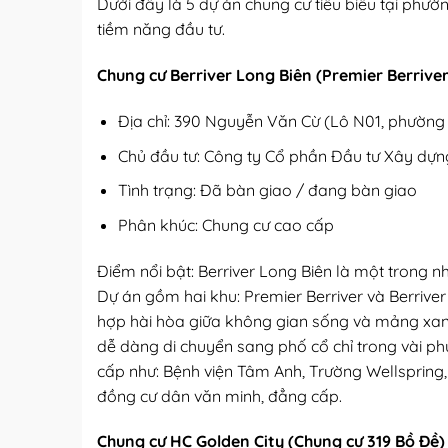
Dưới đây là 5 dự án chung cư tiêu biểu tại phường
tiềm năng đầu tư.
Chung cư Berriver Long Biên (Premier Berriver
Địa chỉ: 390 Nguyễn Văn Cừ (Lô N01, phường
Chủ đầu tư: Công ty Cổ phần Đầu tư Xây dựn
Tình trạng: Đã bàn giao / đang bàn giao
Phân khúc: Chung cư cao cấp
Điểm nổi bật: Berriver Long Biên là một trong n
Dự án gồm hai khu: Premier Berriver và Berrive
hợp hài hòa giữa không gian sống và mảng xanh
dễ dàng di chuyển sang phố cổ chỉ trong vài phú
cấp như: Bệnh viện Tâm Anh, Trường Wellspring
đồng cư dân văn minh, đẳng cấp.
Chung cư HC Golden City (Chung cư 319 Bồ Đề)