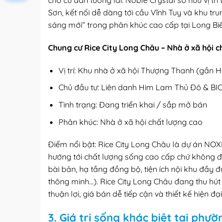
cho cư dân tương lai. Noble Crystal sở hữu vị t
Sơn, kết nối dễ dàng tới cầu Vĩnh Tuy và khu tr
sáng mới” trong phân khúc cao cấp tại Long Bi
Chung cư Rice City Long Châu – Nhà ở xã hội c
Vị trí: Khu nhà ở xã hội Thượng Thanh (gần
Chủ đầu tư: Liên danh Him Lam Thủ Đô & BI
Tình trạng: Đang triển khai / sắp mở bán
Phân khúc: Nhà ở xã hội chất lượng cao
Điểm nổi bật: Rice City Long Châu là dự án NOXH
hướng tới chất lượng sống cao cấp chứ không đơ
bài bản, hạ tầng đồng bộ, tiện ích nội khu đầy đ
thông minh…). Rice City Long Châu đang thu hút
thuận lợi, giá bán dễ tiếp cận và thiết kế hiện đại
3. Giá trị sống khác biệt tại phư