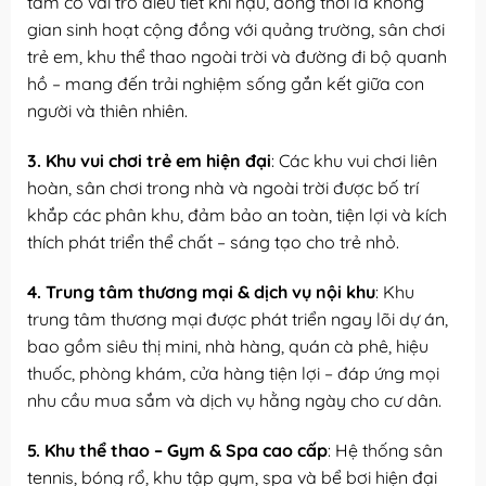
tâm có vai trò điều tiết khí hậu, đồng thời là không
gian sinh hoạt cộng đồng với quảng trường, sân chơi
trẻ em, khu thể thao ngoài trời và đường đi bộ quanh
hồ – mang đến trải nghiệm sống gắn kết giữa con
người và thiên nhiên.
3. Khu vui chơi trẻ em hiện đại
: Các khu vui chơi liên
hoàn, sân chơi trong nhà và ngoài trời được bố trí
khắp các phân khu, đảm bảo an toàn, tiện lợi và kích
thích phát triển thể chất – sáng tạo cho trẻ nhỏ.
4. Trung tâm thương mại & dịch vụ nội khu
: Khu
trung tâm thương mại được phát triển ngay lõi dự án,
bao gồm siêu thị mini, nhà hàng, quán cà phê, hiệu
thuốc, phòng khám, cửa hàng tiện lợi – đáp ứng mọi
nhu cầu mua sắm và dịch vụ hằng ngày cho cư dân.
5. Khu thể thao – Gym & Spa cao cấp
: Hệ thống sân
tennis, bóng rổ, khu tập gym, spa và bể bơi hiện đại