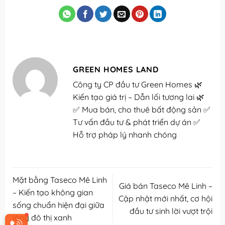
GREEN HOMES LAND
Công ty CP đầu tư Green Homes 🌿
Kiến tạo giá trị – Dẫn lối tương lai 🌿
✅ Mua bán, cho thuê bất động sản ✅
Tư vấn đầu tư & phát triển dự án ✅
Hỗ trợ pháp lý nhanh chóng
Mặt bằng Taseco Mê Linh
Giá bán Taseco Mê Linh –
– Kiến tạo không gian
Cập nhật mới nhất, cơ hội
sống chuẩn hiện đại giữa
đầu tư sinh lời vượt trội
lòng đô thị xanh