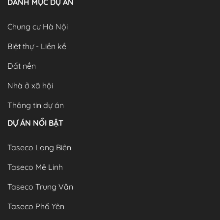
DANH MỤC DỰ ÁN
Chung cư Hà Nội
Biệt thự - Liền kề
Đất nền
Nhà ở xã hội
Thông tin dự án
DỰ ÁN NỔI BẬT
Taseco Long Biên
Taseco Mê Linh
Taseco Trung Văn
Taseco Phổ Yên