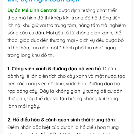
Dự án Mê Linh Central
được định hướng phát triển
theo mô hình đô thị khép kín, trong đó hệ thống tiện
ích nội khu giữ vai trò trung tâm, nâng tầm trải nghiệm
sống của cư dân. Mọi yếu tố từ không gian xanh, thể
thao, giáo dục đến thương mại – dịch vụ đều được bố
trí hài hòa, tạo nên một “thành phố thu nhỏ” ngay
trong lòng khu đô thị.
1. Công viên xanh & đường dạo bộ ven hồ
: Dự án
dành tỷ lệ lớn diện tích cho cây xanh và mặt nước, tạo
nên các công viên nội khu, vườn hoa, đường dạo bộ
rợp bóng cây. Đây là không gian lý tưởng để cư dân
thư giãn, tập thể dục và tận hưởng không khí trong
lành mỗi ngày.
2. Hồ điều hòa & cảnh quan sinh thái trung tâm
:
Điểm nhấn đặc biệt của dự án là hồ điều hòa trung