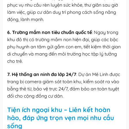
phục vụ nhu cầu rèn luyện sức khỏe, thư giãn sau giờ
làm việc, giúp cư dân duy trì phong cách sống năng
động, lành mạnh.
6. Trường mầm non tiêu chuẩn quốc tế
: Ngay trong
khu đô thị có trường mầm non hiện đại, giúp các bậc
phụ huynh an tâm gửi gắm con em, tiết kiệm thời gian
di chuyển và mang đến môi trường học tập lý tưởng
cho trẻ.
7. Hệ thống an ninh đa lớp 24/7
: Dự án Mê Linh được
trang bị camera giám sát toàn khu, kiểm soát ra vào
bằng thẻ từ, bảo vệ trực 24/7, đảm bảo an toàn tuyệt
đối cho cộng đồng cư dân.
Tiện ích ngoại khu – Liên kết hoàn
hảo, đáp ứng trọn vẹn mọi nhu cầu
sống