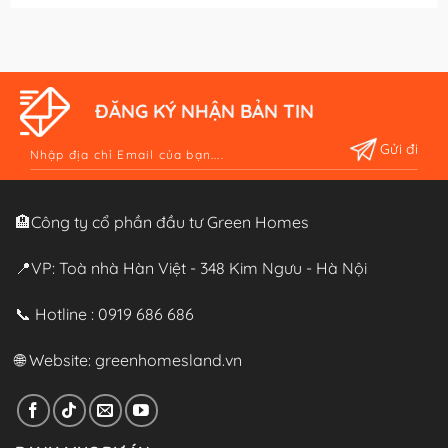
ĐĂNG KÝ NHẬN BẢN TIN
Alternative:
🏨Công ty cổ phần đầu tư Green Homes
📍VP: Toà nhà Hàn Việt - 348 Kim Ngưu - Hà Nội
📞 Hotline : 0919 686 686
🌐 Website:
greenhomesland.vn