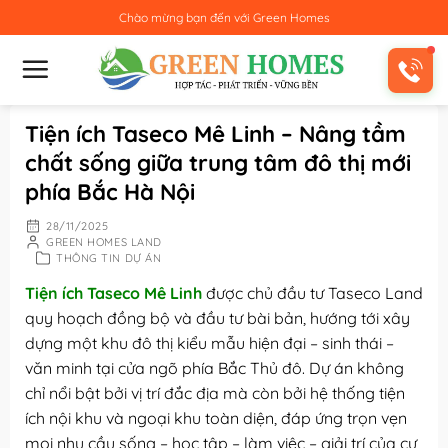
Bỏ
Chào mừng bạn đến với
Green Homes
qua
nội
dung
Tiện ích Taseco Mê Linh – Nâng tầm
chất sống giữa trung tâm đô thị mới
phía Bắc Hà Nội
28/11/2025
GREEN HOMES LAND
THÔNG TIN DỰ ÁN
Tiện ích Taseco Mê Linh
được chủ đầu tư Taseco Land
quy hoạch đồng bộ và đầu tư bài bản, hướng tới xây
dựng một khu đô thị kiểu mẫu hiện đại – sinh thái –
văn minh tại cửa ngõ phía Bắc Thủ đô. Dự án không
chỉ nổi bật bởi vị trí đắc địa mà còn bởi hệ thống tiện
ích nội khu và ngoại khu toàn diện, đáp ứng trọn vẹn
mọi nhu cầu sống – học tập – làm việc – giải trí của cư