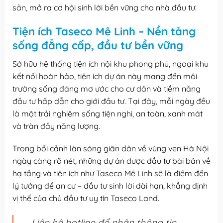
sản, mở ra cơ hội sinh lời bền vững cho nhà đầu tư.
Tiện ích Taseco Mê Linh – Nền tảng
sống đẳng cấp, đầu tư bền vững
Sở hữu hệ thống tiện ích nội khu phong phú, ngoại khu
kết nối hoàn hảo, tiện ích dự án này mang đến môi
trường sống đáng mơ ước cho cư dân và tiềm năng
đầu tư hấp dẫn cho giới đầu tư. Tại đây, mỗi ngày đều
là một trải nghiệm sống tiện nghi, an toàn, xanh mát
và tràn đầy năng lượng.
Trong bối cảnh làn sóng giãn dân về vùng ven Hà Nội
ngày càng rõ nét, những dự án được đầu tư bài bản về
hạ tầng và tiện ích như Taseco Mê Linh sẽ là điểm đến
lý tưởng để an cư – đầu tư sinh lời dài hạn, khẳng định
vị thế của chủ đầu tư uy tín Taseco Land.
Liên hệ hotline để nhận thông tin