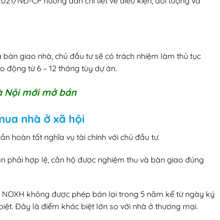
21/NĐ-CP hướng dẫn chi tiết về điều kiện, đối tượng và
bàn giao nhà, chủ đầu tư sẽ có trách nhiệm làm thủ tục
 động từ 6 – 12 tháng tùy dự án.
à Nội mới mở bán
mua nhà ở xã hội
n hoàn tất nghĩa vụ tài chính với chủ đầu tư.
 phải hợp lệ, căn hộ được nghiệm thu và bàn giao đúng
a NOXH không được phép bán lại trong 5 năm kể từ ngày ký
ệt. Đây là điểm khác biệt lớn so với nhà ở thương mại.