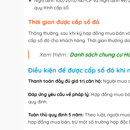
Nghị định 100/2015/NĐ-CP và Nghị định 49/20
quy trình cấp sổ.
Thời gian được cấp sổ đỏ
Thông thường, sau khi ký hợp đồng mua bán và 
cấp sổ đỏ cho khách hàng. Thời gian thường dao
Xem thêm :
Danh sách chung cư H
Điều kiện để được cấp sổ đỏ khi 
Thanh toán đầy đủ giá trị căn hộ:
Người mua cầ
Đáp ứng yêu cầu về pháp lý:
Hợp đồng mua bán
quy định.
Tuân thủ quy định 5 năm:
Theo luật, người mu
hợp đồng mua bán, trừ một số trường hợp đặc bi