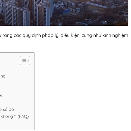
rõ ràng các quy định pháp lý, điều kiện, cũng như kinh nghiệm
 hội
i
p sổ đỏ
ỏ không?” (FAQ)