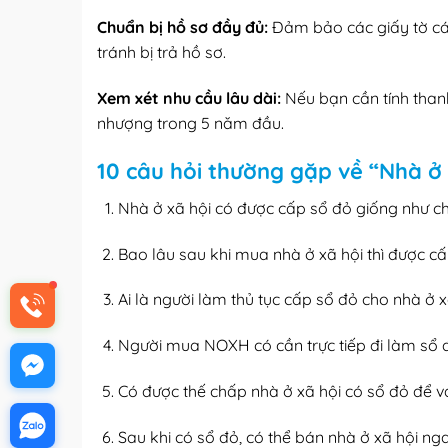
Chuẩn bị hồ sơ đầy đủ:
Đảm bảo các giấy tờ cá 
tránh bị trả hồ sơ.
Xem xét nhu cầu lâu dài:
Nếu bạn cần tính tha
nhượng trong 5 năm đầu.
10 câu hỏi thường gặp về “Nhà ở 
Nhà ở xã hội có được cấp sổ đỏ giống như 
Bao lâu sau khi mua nhà ở xã hội thì được c
Ai là người làm thủ tục cấp sổ đỏ cho nhà ở x
Người mua NOXH có cần trực tiếp đi làm sổ
Có được thế chấp nhà ở xã hội có sổ đỏ để
Sau khi có sổ đỏ, có thể bán nhà ở xã hội n