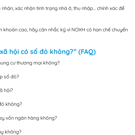
nhân, xác nhận tình trạng nhà ở, thu nhập… chính xác để
nh khoản cao, hãy cân nhắc kỹ vì NOXH có hạn chế chuyển
xã hội có sổ đỏ không?” (FAQ)
chung cư thương mại không?
ấp sổ đỏ?
ã hội?
 đỏ không?
 vay vốn ngân hàng không?
gay không?