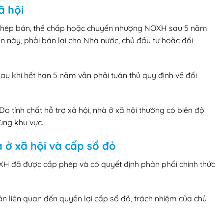
ã hội
phép bán, thế chấp hoặc chuyển nhượng NOXH sau 5 năm
an này, phải bán lại cho Nhà nước, chủ đầu tư hoặc đối
 khi hết hạn 5 năm vẫn phải tuân thủ quy định về đối
Do tính chất hỗ trợ xã hội, nhà ở xã hội thường có biên độ
ùng khu vực.
 ở xã hội và cấp sổ đỏ
XH đã được cấp phép và có quyết định phân phối chính thức
n liên quan đến quyền lợi cấp sổ đỏ, trách nhiệm của chủ