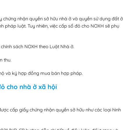
Giấy chứng nhận quyền sở hữu nhà ở và quyền sử dụng đất ở
nh pháp luật. Tuy nhiên, việc cấp sổ đỏ cho NOXH sẽ phụ
 chính sách NOXH theo Luật Nhà ở.
m thu.
n hộ và ký hợp đồng mua bán hợp pháp.
đỏ cho nhà ở xã hội
ược cấp giấy chứng nhận quyền sở hữu như các loại hình