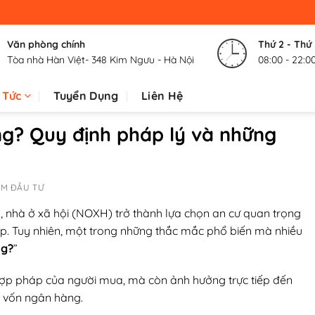
Văn phòng chính
Thứ 2 - Thứ
Tòa nhà Hàn Việt- 348 Kim Ngưu - Hà Nội
08:00 - 22:0
 Tức
Tuyển Dụng
Liên Hệ
ng? Quy định pháp lý và những
ỆM ĐẦU TƯ
, nhà ở xã hội (NOXH) trở thành lựa chọn an cư quan trọng
hấp. Tuy nhiên, một trong những thắc mắc phổ biến mà nhiều
ng?
”
 hợp pháp của người mua, mà còn ảnh hưởng trực tiếp đến
y vốn ngân hàng.