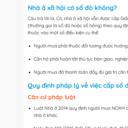
Nhà ở xã hội có sổ đỏ không?
Câu trả lời là: Có, nhà ở xã hội vẫn được cấp 
(thường gọi là sổ đỏ hoặc sổ hồng) theo quy đị
thuộc vào một số điều kiện cụ thể:
Người mua phải thuộc đối tượng được hưởng
Căn hộ phải hoàn tất thủ tục bàn giao, nghiệ
Người mua đã thanh toán đầy đủ giá trị că
Quy định pháp lý về việc cấp sổ 
Căn cứ pháp luật
Luật Nhà ở 2014 quy định người mua NOXH đ
nhà ở khác.