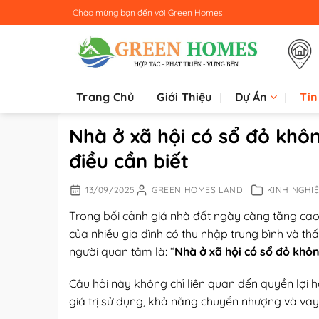
Bỏ
Chào mừng bạn đến với
Green Homes
qua
nội
dung
Trang Chủ
Giới Thiệu
Dự Án
Tin
Nhà ở xã hội có sổ đỏ khô
điều cần biết
13/09/2025
GREEN HOMES LAND
KINH NGHI
Trong bối cảnh giá nhà đất ngày càng tăng cao
của nhiều gia đình có thu nhập trung bình và t
người quan tâm là: “
Nhà ở xã hội có sổ đỏ khô
Câu hỏi này không chỉ liên quan đến quyền lợi
giá trị sử dụng, khả năng chuyển nhượng và va