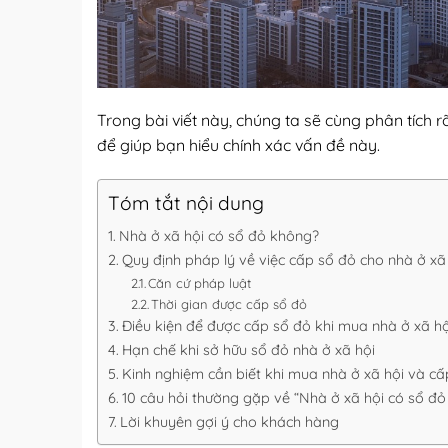
Trong bài viết này, chúng ta sẽ cùng phân tích 
để giúp bạn hiểu chính xác vấn đề này.
Tóm tắt nội dung
Nhà ở xã hội có sổ đỏ không?
Quy định pháp lý về việc cấp sổ đỏ cho nhà ở xã
Căn cứ pháp luật
Thời gian được cấp sổ đỏ
Điều kiện để được cấp sổ đỏ khi mua nhà ở xã hộ
Hạn chế khi sở hữu sổ đỏ nhà ở xã hội
Kinh nghiệm cần biết khi mua nhà ở xã hội và cấ
10 câu hỏi thường gặp về “Nhà ở xã hội có sổ đ
Lời khuyên gợi ý cho khách hàng