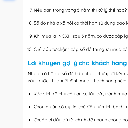
Nếu bán trong vòng 5 năm thì xử lý thế nào?
Sổ đỏ nhà ở xã hội có thời hạn sử dụng bao 
Khi mua lại NOXH sau 5 năm, có được cấp lạ
Chủ đầu tư chậm cấp sổ đỏ thì người mua cầ
Lời khuyên gợi ý cho khách hàng
Nhà ở xã hội có sổ đỏ hợp pháp nhưng đi kèm vớ
vậy, trước khi quyết định mua, khách hàng nên:
Xác định rõ nhu cầu an cư lâu dài, tránh mua
Chọn dự án có uy tín, chủ đầu tư minh bạch tr
Chuẩn bị đầy đủ tài chính để nhanh chóng ho