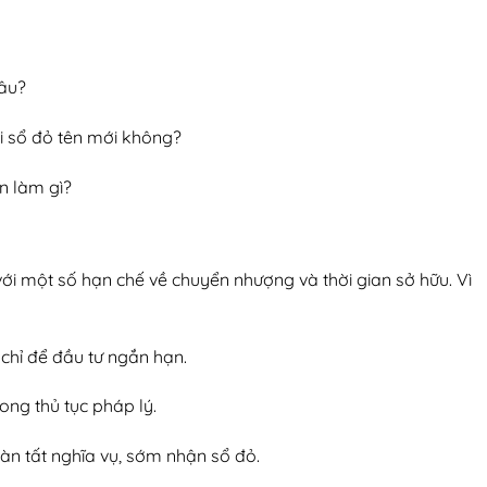
lâu?
i sổ đỏ tên mới không?
n làm gì?
i một số hạn chế về chuyển nhượng và thời gian sở hữu. Vì
 chỉ để đầu tư ngắn hạn.
ong thủ tục pháp lý.
àn tất nghĩa vụ, sớm nhận sổ đỏ.