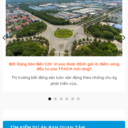
Nhận ký gửi bán chuyển nhượng Shophouse Phố Đi Bộ Thái
Nguyên Central Square
Trong bối cảnh thị trường bất động sản đang bước vào giai
đoạn tái cấu...
TÌM KIẾM DỰ ÁN BẠN QUAN TÂM