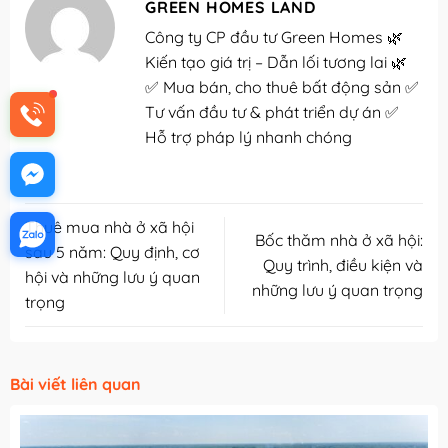
GREEN HOMES LAND
Công ty CP đầu tư Green Homes 🌿
Kiến tạo giá trị – Dẫn lối tương lai 🌿
✅ Mua bán, cho thuê bất động sản ✅
Tư vấn đầu tư & phát triển dự án ✅
Hỗ trợ pháp lý nhanh chóng
Thuê mua nhà ở xã hội
Bốc thăm nhà ở xã hội:
sau 5 năm: Quy định, cơ
Quy trình, điều kiện và
hội và những lưu ý quan
những lưu ý quan trọng
trọng
Bài viết liên quan