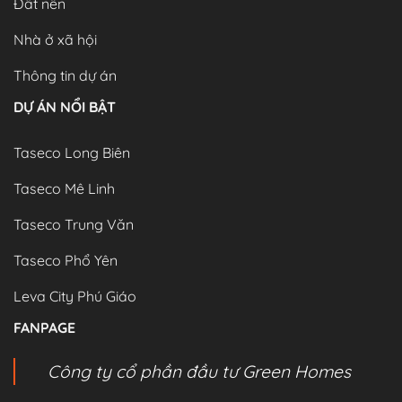
Đất nền
Nhà ở xã hội
Thông tin dự án
DỰ ÁN NỔI BẬT
Taseco Long Biên
Taseco Mê Linh
Taseco Trung Văn
Taseco Phổ Yên
Leva City Phú Giáo
FANPAGE
Công ty cổ phần đầu tư Green Homes