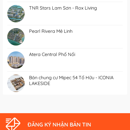
TNR Stars Lam Sơn - Rox Living
Pearl Rivera Mê Linh
Atera Central Phố Nối
Bán chung cư Mipec 54 Tố Hữu - ICONIA
LAKESIDE
ĐĂNG KÝ NHẬN BẢN TIN