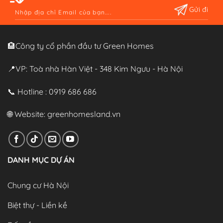
Alternative:
🏨Công ty cổ phần đầu tư Green Homes
📍VP: Toà nhà Hàn Việt - 348 Kim Ngưu - Hà Nội
📞 Hotline : 0919 686 686
🌐 Website:
greenhomesland.vn
DANH MỤC DỰ ÁN
Chung cư Hà Nội
Biệt thự - Liền kề