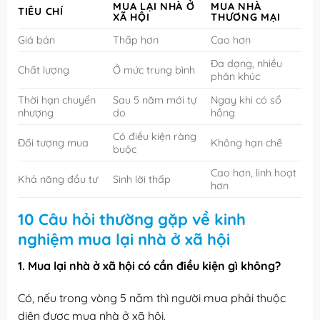
MUA LẠI NHÀ Ở
MUA NHÀ
TIÊU CHÍ
XÃ HỘI
THƯƠNG MẠI
Giá bán
Thấp hơn
Cao hơn
Đa dạng, nhiều
Chất lượng
Ở mức trung bình
phân khúc
Thời hạn chuyển
Sau 5 năm mới tự
Ngay khi có sổ
nhượng
do
hồng
Có điều kiện ràng
Đối tượng mua
Không hạn chế
buộc
Cao hơn, linh hoạt
Khả năng đầu tư
Sinh lời thấp
hơn
10 Câu hỏi thường gặp về kinh
nghiệm mua lại nhà ở xã hội
1. Mua lại nhà ở xã hội có cần điều kiện gì không?
Có, nếu trong vòng 5 năm thì người mua phải thuộc
diện được mua nhà ở xã hội.