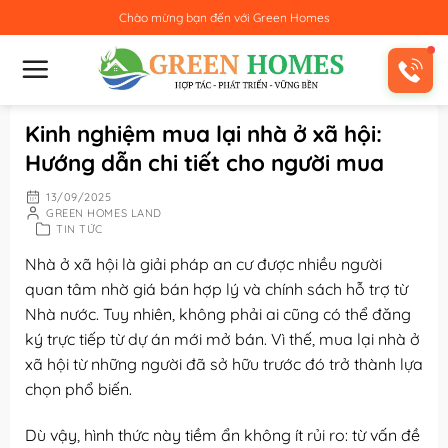
Bỏ
Chào mừng bạn đến với
Green Homes
qua
nội
dung
Kinh nghiệm mua lại nhà ở xã hội:
Hướng dẫn chi tiết cho người mua
13/09/2025
GREEN HOMES LAND
TIN TỨC
Nhà ở xã hội là giải pháp an cư được nhiều người
quan tâm nhờ giá bán hợp lý và chính sách hỗ trợ từ
Nhà nước. Tuy nhiên, không phải ai cũng có thể đăng
ký trực tiếp từ dự án mới mở bán. Vì thế, mua lại nhà ở
xã hội từ những người đã sở hữu trước đó trở thành lựa
chọn phổ biến.
Dù vậy, hình thức này tiềm ẩn không ít rủi ro: từ vấn đề