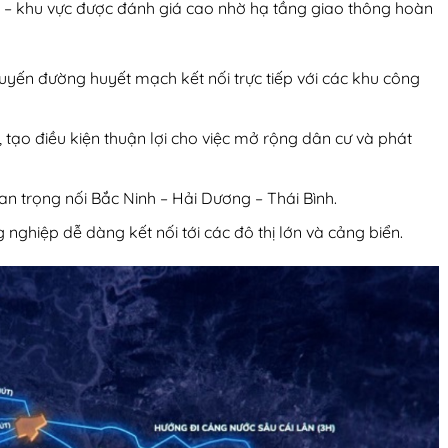
nh – khu vực được đánh giá cao nhờ hạ tầng giao thông hoàn
yến đường huyết mạch kết nối trực tiếp với các khu công
tạo điều kiện thuận lợi cho việc mở rộng dân cư và phát
n trọng nối Bắc Ninh – Hải Dương – Thái Bình.
nghiệp dễ dàng kết nối tới các đô thị lớn và cảng biển.