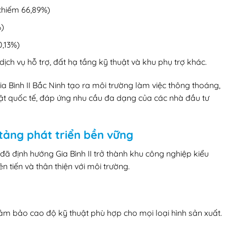
(chiếm 66,89%)
%)
0,13%)
ịch vụ hỗ trợ, đất hạ tầng kỹ thuật và khu phụ trợ khác.
a Bình II Bắc Ninh tạo ra môi trường làm việc thông thoáng,
ật quốc tế, đáp ứng nhu cầu đa dạng của các nhà đầu tư
tảng phát triển bền vững
 định hướng Gia Bình II trở thành khu công nghiệp kiểu
n tiến và thân thiện với môi trường.
ảm bảo cao độ kỹ thuật phù hợp cho mọi loại hình sản xuất.