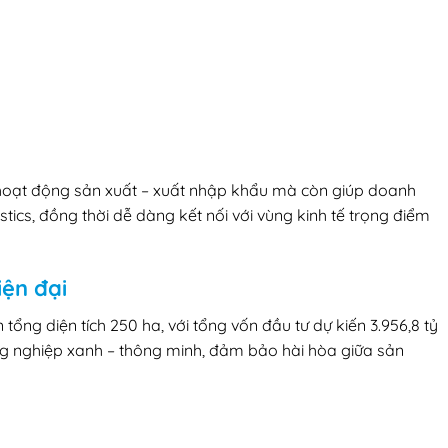
cho hoạt động sản xuất – xuất nhập khẩu mà còn giúp doanh
istics, đồng thời dễ dàng kết nối với vùng kinh tế trọng điểm
ện đại
tổng diện tích 250 ha, với tổng vốn đầu tư dự kiến 3.956,8 tỷ
ng nghiệp xanh – thông minh, đảm bảo hài hòa giữa sản