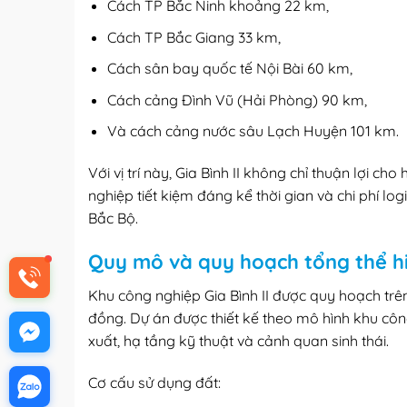
Cách TP Bắc Ninh khoảng 22 km,
Cách TP Bắc Giang 33 km,
Cách sân bay quốc tế Nội Bài 60 km,
Cách cảng Đình Vũ (Hải Phòng) 90 km,
Và cách cảng nước sâu Lạch Huyện 101 km.
Với vị trí này, Gia Bình II không chỉ thuận lợi 
nghiệp tiết kiệm đáng kể thời gian và chi phí log
Bắc Bộ.
Quy mô và quy hoạch tổng thể hi
Khu công nghiệp Gia Bình II được quy hoạch trên 
đồng. Dự án được thiết kế theo mô hình khu cô
xuất, hạ tầng kỹ thuật và cảnh quan sinh thái.
Cơ cấu sử dụng đất: