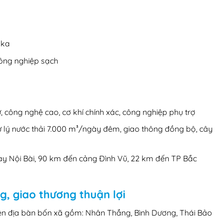
aka
công nghiệp sạch
ử, công nghệ cao, cơ khí chính xác, công nghiệp phụ trợ
xử lý nước thải 7.000 m³/ngày đêm, giao thông đồng bộ, cây
ay Nội Bài, 90 km đến cảng Đình Vũ, 22 km đến TP Bắc
ng, giao thương thuận lợi
rên địa bàn bốn xã gồm: Nhân Thắng, Bình Dương, Thái Bảo