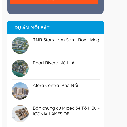
DỰ ÁN NỔI BẬT
TNR Stars Lam Sơn - Rox Living
Pearl Rivera Mê Linh
Atera Central Phố Nối
Bán chung cư Mipec 54 Tố Hữu -
ICONIA LAKESIDE