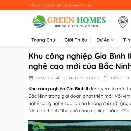
Bỏ
Chào mừng bạn đến với
Green Homes
qua
nội
dung
Trang Chủ
Giới Thiệu
Dự Án
Tin
Khu công nghiệp Gia Bình 
nghệ cao mới của Bắc Nin
10/10/2025
GREEN HOMES LAND
THÔNG TIN
Khu công nghiệp Gia Bình II
được xem là một tr
Bắc Ninh trong giai đoạn phát triển mới. Với vị 
nghề công nghệ cao, dự án không chỉ mở rộng 
Ninh trở thành “thủ phủ công nghiệp” hàng đầu 