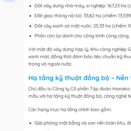
Đất xây dựng nhà máy, xí nghiệp: 167,23 ha 
Đất giao thông nội bộ: 33,82 ha (chiếm 13,53
Đất cây xanh và mặt nước: 25,33 ha (chiếm 1
Phần còn lại dành cho công trình công cộng, d
Với mật độ xây dựng hợp lý, Khu công nghiệp Gi
xanh mát, đồng thời đảm bảo tiêu chuẩn kỹ thu
trong và ngoài nước.
Hạ tầng kỹ thuật đồng bộ – Nền 
Chủ đầu tư Công ty Cổ phần Tập đoàn Hanaka đã
mẫu với hạ tầng kỹ thuật đồng bộ, công nghệ tiê
Các hạng mục hạ tầng chính bao gồm:
Giải phóng mặt bằng và san nền toàn khu, đ