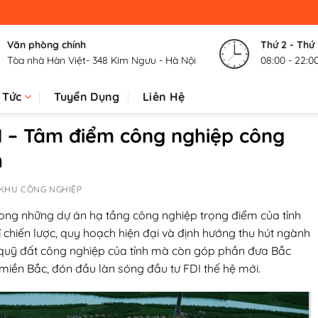
Văn phòng chính
Thứ 2 - Thứ
Tòa nhà Hàn Việt- 348 Kim Ngưu - Hà Nội
08:00 - 22:0
 Tức
Tuyển Dụng
Liên Hệ
II – Tâm điểm công nghiệp công
h
 KHU CÔNG NGHIỆP
ong những dự án hạ tầng công nghiệp trọng điểm của tỉnh
trí chiến lược, quy hoạch hiện đại và định hướng thu hút ngành
quỹ đất công nghiệp của tỉnh mà còn góp phần đưa Bắc
miền Bắc, đón đầu làn sóng đầu tư FDI thế hệ mới.