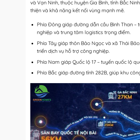
và Vạn Ninh, thuộc huyện Gia Bình, tỉnh Bắc Ni
thiện và khả năng kết nối vùng mạnh mẽ.
Phía Đông giáp đường dẫn cầu Bình Than – tu
nghiệp và trung tâm logistics trọng điểm.
Phía Tây giáp thôn Bảo Ngọc và xã Thái Bảo, 
triển dịch vụ hỗ trợ công nghiệp.
Phía Nam giáp Quốc lộ 17 – tuyến quốc lộ qua
Phía Bắc giáp đường tỉnh 282B, giúp khu công 