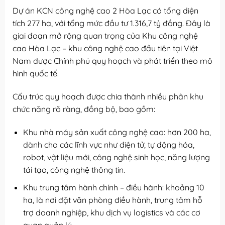
Dự án KCN công nghệ cao 2 Hòa Lạc có tổng diện
tích 277 ha, với tổng mức đầu tư 1.316,7 tỷ đồng. Đây là
giai đoạn mở rộng quan trọng của Khu công nghệ
cao Hòa Lạc – khu công nghệ cao đầu tiên tại Việt
Nam được Chính phủ quy hoạch và phát triển theo mô
hình quốc tế.
Cấu trúc quy hoạch được chia thành nhiều phân khu
chức năng rõ ràng, đồng bộ, bao gồm:
Khu nhà máy sản xuất công nghệ cao: hơn 200 ha,
dành cho các lĩnh vực như điện tử, tự động hóa,
robot, vật liệu mới, công nghệ sinh học, năng lượng
tái tạo, công nghệ thông tin.
Khu trung tâm hành chính – điều hành: khoảng 10
ha, là nơi đặt văn phòng điều hành, trung tâm hỗ
trợ doanh nghiệp, khu dịch vụ logistics và các cơ
quan quản lý.