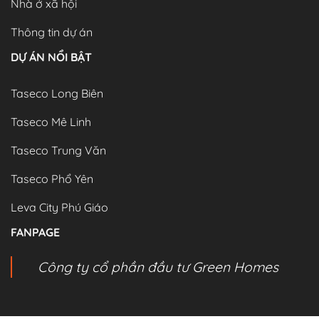
Nhà ở xã hội
Thông tin dự án
DỰ ÁN NỔI BẬT
Taseco Long Biên
Taseco Mê Linh
Taseco Trung Văn
Taseco Phổ Yên
Leva City Phú Giáo
FANPAGE
Công ty cổ phần đầu tư Green Homes