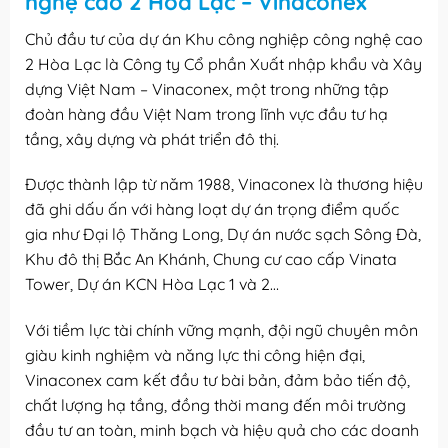
nghệ cao 2 Hòa Lạc – Vinaconex
Chủ đầu tư của dự án Khu công nghiệp công nghệ cao
2 Hòa Lạc là Công ty Cổ phần Xuất nhập khẩu và Xây
dựng Việt Nam – Vinaconex, một trong những tập
đoàn hàng đầu Việt Nam trong lĩnh vực đầu tư hạ
tầng, xây dựng và phát triển đô thị.
Được thành lập từ năm 1988, Vinaconex là thương hiệu
đã ghi dấu ấn với hàng loạt dự án trọng điểm quốc
gia như Đại lộ Thăng Long, Dự án nước sạch Sông Đà,
Khu đô thị Bắc An Khánh, Chung cư cao cấp Vinata
Tower, Dự án KCN Hòa Lạc 1 và 2…
Với tiềm lực tài chính vững mạnh, đội ngũ chuyên môn
giàu kinh nghiệm và năng lực thi công hiện đại,
Vinaconex cam kết đầu tư bài bản, đảm bảo tiến độ,
chất lượng hạ tầng, đồng thời mang đến môi trường
đầu tư an toàn, minh bạch và hiệu quả cho các doanh