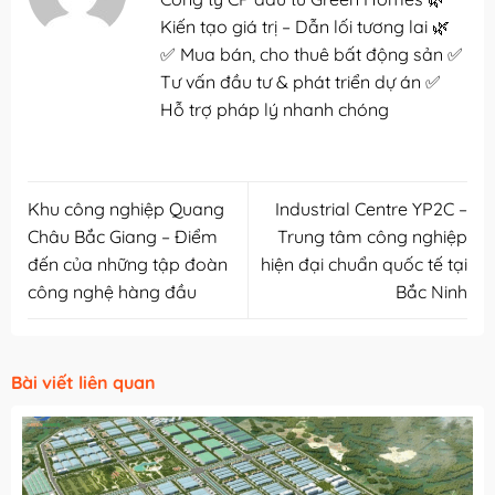
Kiến tạo giá trị – Dẫn lối tương lai 🌿
✅ Mua bán, cho thuê bất động sản ✅
Tư vấn đầu tư & phát triển dự án ✅
Hỗ trợ pháp lý nhanh chóng
Khu công nghiệp Quang
Industrial Centre YP2C –
Châu Bắc Giang – Điểm
Trung tâm công nghiệp
đến của những tập đoàn
hiện đại chuẩn quốc tế tại
công nghệ hàng đầu
Bắc Ninh
Bài viết liên quan