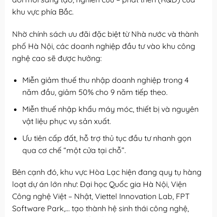
khu vực phía Bắc.
Nhờ chính sách ưu đãi đặc biệt từ Nhà nước và thành
phố Hà Nội, các doanh nghiệp đầu tư vào khu công
nghệ cao sẽ được hưởng:
Miễn giảm thuế thu nhập doanh nghiệp trong 4
năm đầu, giảm 50% cho 9 năm tiếp theo.
Miễn thuế nhập khẩu máy móc, thiết bị và nguyên
vật liệu phục vụ sản xuất.
Ưu tiên cấp đất, hỗ trợ thủ tục đầu tư nhanh gọn
qua cơ chế “một cửa tại chỗ”.
Bên cạnh đó, khu vực Hòa Lạc hiện đang quy tụ hàng
loạt dự án lớn như: Đại học Quốc gia Hà Nội, Viện
Công nghệ Việt – Nhật, Viettel Innovation Lab, FPT
Software Park,… tạo thành hệ sinh thái công nghệ,