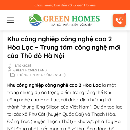
Bỏ
Chào mừng bạn đến với
Green Homes
qua
nội
dung
Khu công nghiệp công nghệ cao 2
Hòa Lạc – Trung tâm công nghệ mới
của Thủ đô Hà Nội
11/10/2025
GREEN HOMES LAND
THÔNG TIN KHU CÔNG NGHIỆP
Khu công nghiệp công nghệ cao 2 Hòa Lạc
là một
trong những dự án trọng điểm trong tổng thể Khu
công nghệ cao Hòa Lạc, nơi được định hướng trở
thành “thung lũng Silicon của Việt Nam”. Dự án tọa lạc
tại các xã Phú Cát (huyện Quốc Oai) và Thạch Hòa,
Đồng Trúc (huyện Thạch Thất) – khu vực phía Tây Hà
Nội đang phát triển mạnh mẽ với hạ tầng đồng bộ,