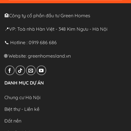
Alternative:
🏨Công ty cổ phần đầu tư Green Homes
📍VP: Toà nhà Hàn Việt - 348 Kim Ngưu - Hà Nội
📞 Hotline : 0919 686 686
🌐 Website:
greenhomesland.vn
DANH MỤC DỰ ÁN
Chung cư Hà Nội
Biệt thự - Liền kề
Đất nền