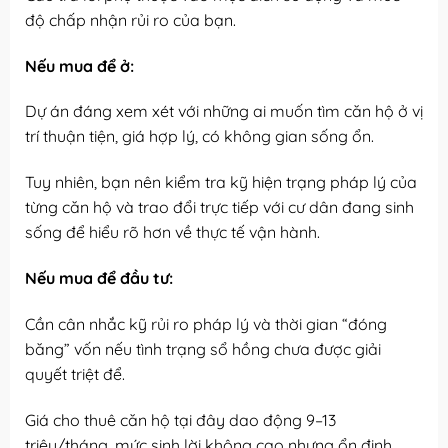
độ chấp nhận rủi ro của bạn.
Nếu mua để ở:
Dự án đáng xem xét với những ai muốn tìm căn hộ ở vị
trí thuận tiện, giá hợp lý, có không gian sống ổn.
Tuy nhiên, bạn nên kiểm tra kỹ hiện trạng pháp lý của
từng căn hộ và trao đổi trực tiếp với cư dân đang sinh
sống để hiểu rõ hơn về thực tế vận hành.
Nếu mua để đầu tư:
Cần cân nhắc kỹ rủi ro pháp lý và thời gian “đóng
băng” vốn nếu tình trạng sổ hồng chưa được giải
quyết triệt để.
Giá cho thuê căn hộ tại đây dao động 9–13
triệu/tháng, mức sinh lời không cao nhưng ổn định,