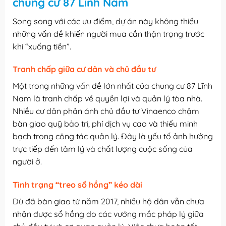
chung cư 87 Lĩnh Nam
Song song với các ưu điểm, dự án này không thiếu
những vấn đề khiến người mua cần thận trọng trước
khi “xuống tiền”.
Tranh chấp giữa cư dân và chủ đầu tư
Một trong những vấn đề lớn nhất của chung cư 87 Lĩnh
Nam là tranh chấp về quyền lợi và quản lý tòa nhà.
Nhiều cư dân phản ánh chủ đầu tư Vinaenco chậm
bàn giao quỹ bảo trì, phí dịch vụ cao và thiếu minh
bạch trong công tác quản lý. Đây là yếu tố ảnh hưởng
trực tiếp đến tâm lý và chất lượng cuộc sống của
người ở.
Tình trạng “treo sổ hồng” kéo dài
Dù đã bàn giao từ năm 2017, nhiều hộ dân vẫn chưa
nhận được sổ hồng do các vướng mắc pháp lý giữa