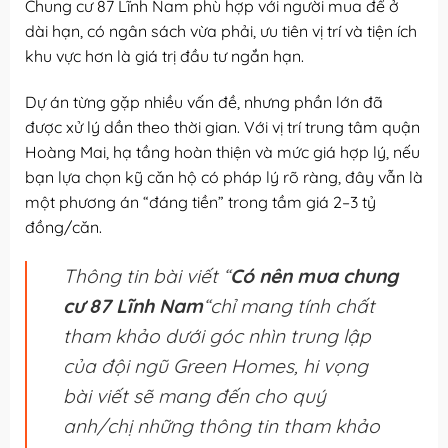
Chung cư 87 Lĩnh Nam phù hợp với người mua để ở
dài hạn, có ngân sách vừa phải, ưu tiên vị trí và tiện ích
khu vực hơn là giá trị đầu tư ngắn hạn.
Dự án từng gặp nhiều vấn đề, nhưng phần lớn đã
được xử lý dần theo thời gian. Với vị trí trung tâm quận
Hoàng Mai, hạ tầng hoàn thiện và mức giá hợp lý, nếu
bạn lựa chọn kỹ căn hộ có pháp lý rõ ràng, đây vẫn là
một phương án “đáng tiền” trong tầm giá 2–3 tỷ
đồng/căn.
Thông tin bài viết “
Có nên mua chung
cư 87 Lĩnh Nam
“chỉ mang tính chất
tham khảo dưới góc nhìn trung lập
của đội ngũ Green Homes, hi vọng
bài viết sẽ mang đến cho quý
anh/chị những thông tin tham khảo