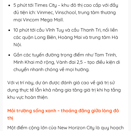
5 phút tới Times City – khu đô thị cao cấp với đầy
đủ tiện ích: Vinmec, Vinschool, trung tâm thương
mại Vincom Mega Mall.
10 phút tới cầu Vĩnh Tuy và cầu Thanh Trì, nối liền
các quận Long Biên, Hoàng Mai và trung tâm Hà
Nội.
Gần các tuyến đường trọng điểm như Tam Trinh,
Minh Khai mở rộng, Vành đai 2,5 – tạo điều kiện di
chuyển nhanh chóng về mọi hướng.
Với vị trí này, dự án được đánh giá cao về giá trị sử
dụng thực tế lẫn khả năng gia tăng giá trị khi hạ tầng
khu vực hoàn thiện.
Môi trường sống xanh – thoáng đãng giữa lòng đô
thị
Một điểm cộng lớn của New Horizon City là quy hoạch