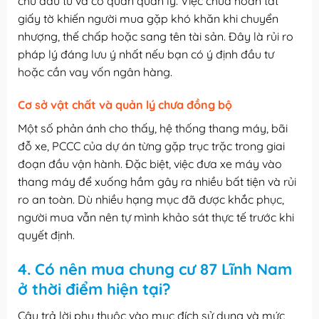
chủ đầu tư và cơ quan quản lý. Việc chưa hoàn tất
giấy tờ khiến người mua gặp khó khăn khi chuyển
nhượng, thế chấp hoặc sang tên tài sản. Đây là rủi ro
pháp lý đáng lưu ý nhất nếu bạn có ý định đầu tư
hoặc cần vay vốn ngân hàng.
Cơ sở vật chất và quản lý chưa đồng bộ
Một số phản ánh cho thấy, hệ thống thang máy, bãi
đỗ xe, PCCC của dự án từng gặp trục trặc trong giai
đoạn đầu vận hành. Đặc biệt, việc đưa xe máy vào
thang máy để xuống hầm gây ra nhiều bất tiện và rủi
ro an toàn. Dù nhiều hạng mục đã được khắc phục,
người mua vẫn nên tự mình khảo sát thực tế trước khi
quyết định.
4. Có nên mua chung cư 87 Lĩnh Nam
ở thời điểm hiện tại?
Câu trả lời phụ thuộc vào mục đích sử dụng và mức