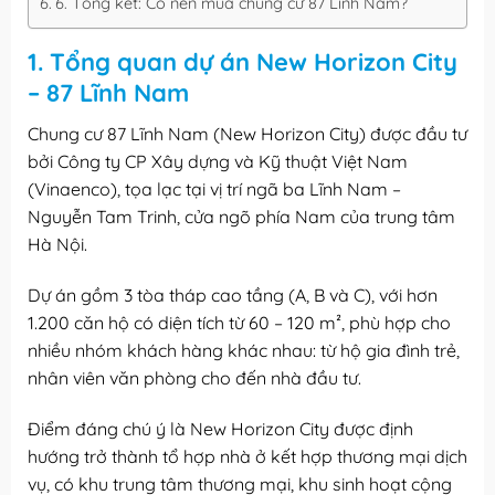
6. Tổng kết: Có nên mua chung cư 87 Lĩnh Nam?
1. Tổng quan dự án New Horizon City
– 87 Lĩnh Nam
Chung cư 87 Lĩnh Nam (New Horizon City) được đầu tư
bởi Công ty CP Xây dựng và Kỹ thuật Việt Nam
(Vinaenco), tọa lạc tại vị trí ngã ba Lĩnh Nam –
Nguyễn Tam Trinh, cửa ngõ phía Nam của trung tâm
Hà Nội.
Dự án gồm 3 tòa tháp cao tầng (A, B và C), với hơn
1.200 căn hộ có diện tích từ 60 – 120 m², phù hợp cho
nhiều nhóm khách hàng khác nhau: từ hộ gia đình trẻ,
nhân viên văn phòng cho đến nhà đầu tư.
Điểm đáng chú ý là New Horizon City được định
hướng trở thành tổ hợp nhà ở kết hợp thương mại dịch
vụ, có khu trung tâm thương mại, khu sinh hoạt cộng