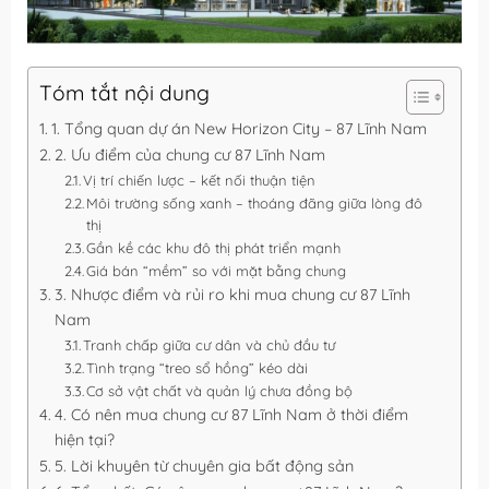
Tóm tắt nội dung
1. Tổng quan dự án New Horizon City – 87 Lĩnh Nam
2. Ưu điểm của chung cư 87 Lĩnh Nam
Vị trí chiến lược – kết nối thuận tiện
Môi trường sống xanh – thoáng đãng giữa lòng đô
thị
Gần kề các khu đô thị phát triển mạnh
Giá bán “mềm” so với mặt bằng chung
3. Nhược điểm và rủi ro khi mua chung cư 87 Lĩnh
Nam
Tranh chấp giữa cư dân và chủ đầu tư
Tình trạng “treo sổ hồng” kéo dài
Cơ sở vật chất và quản lý chưa đồng bộ
4. Có nên mua chung cư 87 Lĩnh Nam ở thời điểm
hiện tại?
5. Lời khuyên từ chuyên gia bất động sản