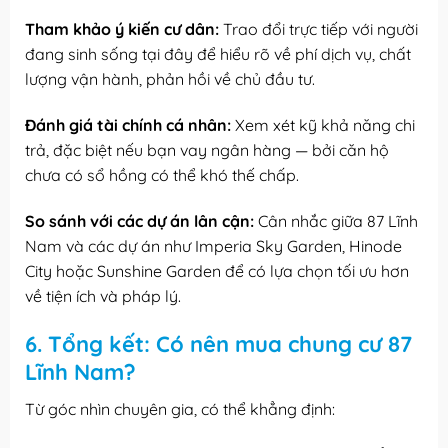
Tham khảo ý kiến cư dân:
Trao đổi trực tiếp với người
đang sinh sống tại đây để hiểu rõ về phí dịch vụ, chất
lượng vận hành, phản hồi về chủ đầu tư.
Đánh giá tài chính cá nhân:
Xem xét kỹ khả năng chi
trả, đặc biệt nếu bạn vay ngân hàng — bởi căn hộ
chưa có sổ hồng có thể khó thế chấp.
So sánh với các dự án lân cận:
Cân nhắc giữa 87 Lĩnh
Nam và các dự án như Imperia Sky Garden, Hinode
City hoặc Sunshine Garden để có lựa chọn tối ưu hơn
về tiện ích và pháp lý.
6. Tổng kết: Có nên mua chung cư 87
Lĩnh Nam?
Từ góc nhìn chuyên gia, có thể khẳng định: