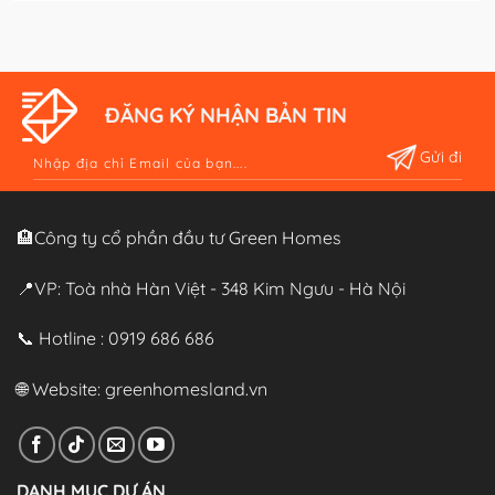
ĐĂNG KÝ NHẬN BẢN TIN
Alternative:
🏨Công ty cổ phần đầu tư Green Homes
📍VP: Toà nhà Hàn Việt - 348 Kim Ngưu - Hà Nội
📞 Hotline : 0919 686 686
🌐 Website:
greenhomesland.vn
DANH MỤC DỰ ÁN