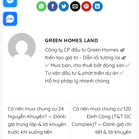
GREEN HOMES LAND
Công ty CP đầu tư Green Homes 🌿
Kiến tạo giá trị – Dẫn lối tương lai 🌿
✅ Mua bán, cho thuê bất động sản ✅
Tư vấn đầu tư & phát triển dự án ✅
Hỗ trợ pháp lý nhanh chóng
Có nên mua chung cư 24
Có nên mua chung cư 120
Nguyễn Khuyến? — Đánh
Định Công (T&T DC
giá trung lập & lời khuyên
Complex)? — Đánh giá chi
trước khi xuống tiền
tiết & lời khuyên