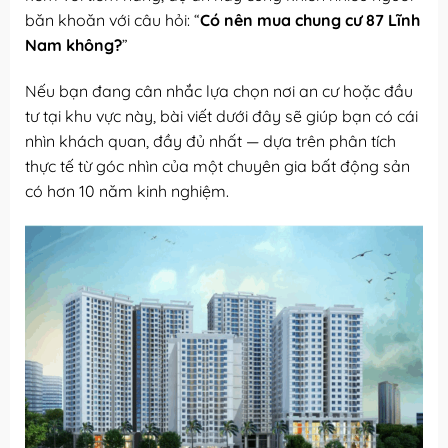
băn khoăn với câu hỏi: “
Có nên mua chung cư 87 Lĩnh
Nam không?
”
Nếu bạn đang cân nhắc lựa chọn nơi an cư hoặc đầu
tư tại khu vực này, bài viết dưới đây sẽ giúp bạn có cái
nhìn khách quan, đầy đủ nhất — dựa trên phân tích
thực tế từ góc nhìn của một chuyên gia bất động sản
có hơn 10 năm kinh nghiệm.