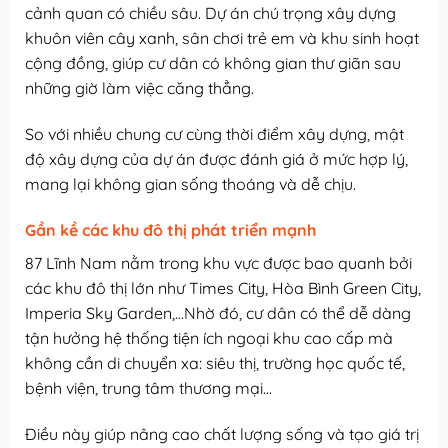
cảnh quan có chiều sâu. Dự án chú trọng xây dựng
khuôn viên cây xanh, sân chơi trẻ em và khu sinh hoạt
cộng đồng, giúp cư dân có không gian thư giãn sau
những giờ làm việc căng thẳng.
So với nhiều chung cư cùng thời điểm xây dựng, mật
độ xây dựng của dự án được đánh giá ở mức hợp lý,
mang lại không gian sống thoáng và dễ chịu.
Gần kề các khu đô thị phát triển mạnh
87 Lĩnh Nam nằm trong khu vực được bao quanh bởi
các khu đô thị lớn như Times City, Hòa Bình Green City,
Imperia Sky Garden,…Nhờ đó, cư dân có thể dễ dàng
tận hưởng hệ thống tiện ích ngoại khu cao cấp mà
không cần di chuyển xa: siêu thị, trường học quốc tế,
bệnh viện, trung tâm thương mại…
Điều này giúp nâng cao chất lượng sống và tạo giá trị