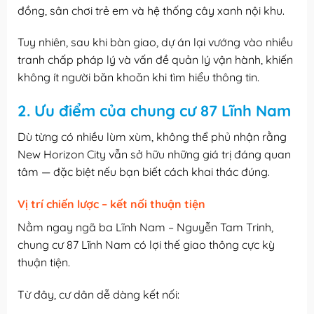
đồng, sân chơi trẻ em và hệ thống cây xanh nội khu.
Tuy nhiên, sau khi bàn giao, dự án lại vướng vào nhiều
tranh chấp pháp lý và vấn đề quản lý vận hành, khiến
không ít người băn khoăn khi tìm hiểu thông tin.
2. Ưu điểm của chung cư 87 Lĩnh Nam
Dù từng có nhiều lùm xùm, không thể phủ nhận rằng
New Horizon City vẫn sở hữu những giá trị đáng quan
tâm — đặc biệt nếu bạn biết cách khai thác đúng.
Vị trí chiến lược – kết nối thuận tiện
Nằm ngay ngã ba Lĩnh Nam – Nguyễn Tam Trinh,
chung cư 87 Lĩnh Nam có lợi thế giao thông cực kỳ
thuận tiện.
Từ đây, cư dân dễ dàng kết nối: