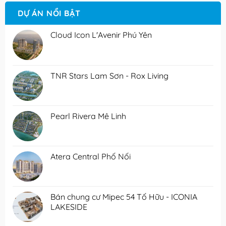
DỰ ÁN NỔI BẬT
Cloud Icon L'Avenir Phú Yên
TNR Stars Lam Sơn - Rox Living
Pearl Rivera Mê Linh
Atera Central Phố Nối
Bán chung cư Mipec 54 Tố Hữu - ICONIA
LAKESIDE