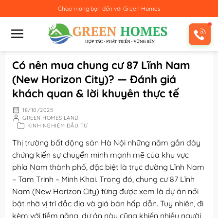
Bỏ
Chào mừng bạn đến với
Green Homes
qua
nội
dung
Có nên mua chung cư 87 Lĩnh Nam
(New Horizon City)? — Đánh giá
khách quan & lời khuyên thực tế
18/10/2025
GREEN HOMES LAND
KINH NGHIỆM ĐẦU TƯ
Thị trường bất động sản Hà Nội những năm gần đây
chứng kiến sự chuyển mình mạnh mẽ của khu vực
phía Nam thành phố, đặc biệt là trục đường Lĩnh Nam
– Tam Trinh – Minh Khai. Trong đó, chung cư 87 Lĩnh
Nam (New Horizon City) từng được xem là dự án nổi
bật nhờ vị trí đắc địa và giá bán hấp dẫn. Tuy nhiên, đi
kèm với tiềm năng, dự án này cũng khiến nhiều người