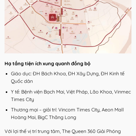
Hạ tầng tiện ích xung quanh đồng bộ
Giáo dục: ĐH Bách Khoa, ĐH Xây Dựng, ĐH Kinh tế
Quốc dân
Y tế: Bệnh viện Bạch Mai, Việt Pháp, Lão Khoa, Vinmec
Times City
Thương mại – giải trí: Vincom Times City, Aeon Mall
Hoàng Mai, BigC Thăng Long
Với lợi thế vị trí trung tâm, The Queen 360 Giải Phóng