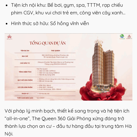
Tiện ích nội khu: Bể bơi, gym, spa, TTTM, rạp chiếu
phim CGV, khu vui chơi trẻ em, công viên cây xanh…
Hình thức sở hữu: Sổ hồng vĩnh viễn
Với pháp lý minh bạch, thiết kế sang trọng và hệ tiện ích
“all-in-one”, The Queen 360 Giải Phóng xứng đáng trở
thành lựa chọn an cư – đầu tư hàng đầu tại trung tâm Hà
Nội.