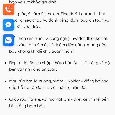
bảo vệ sức khỏe gia đình.
Công tắc, ổ cắm Schneider Electric & Legrand – hai
thương hiệu châu Âu danh tiếng, đảm bảo an toàn và
độ bền vượt trội.
Điều hòa âm trần LG công nghệ Inverter, thiết kế tinh
gọn, vận hành êm ái, tiết kiệm điện năng, mang đến
bầu không khí dễ chịu quanh năm.
Bếp từ đôi Bosch nhập khẩu châu Âu – nổi tiếng về độ
bền và tính năng an toàn.
Máy rửa bát, lò nướng, hút mùi Kohler – đồng bộ cao
cấp, hỗ trợ tối đa cho việc nội trợ hiện đại.
Chậu rửa Hafele, vòi rửa Paffoni – thiết kế tinh tế, bền
bỉ, chống bám bẩn.