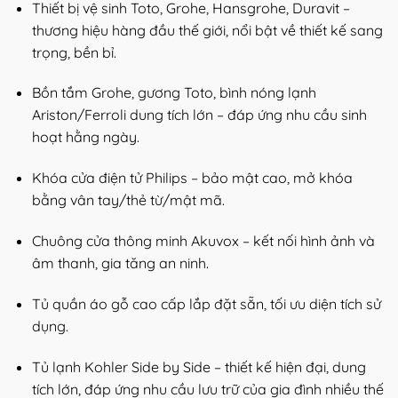
Thiết bị vệ sinh Toto, Grohe, Hansgrohe, Duravit –
thương hiệu hàng đầu thế giới, nổi bật về thiết kế sang
trọng, bền bỉ.
Bồn tắm Grohe, gương Toto, bình nóng lạnh
Ariston/Ferroli dung tích lớn – đáp ứng nhu cầu sinh
hoạt hằng ngày.
Khóa cửa điện tử Philips – bảo mật cao, mở khóa
bằng vân tay/thẻ từ/mật mã.
Chuông cửa thông minh Akuvox – kết nối hình ảnh và
âm thanh, gia tăng an ninh.
Tủ quần áo gỗ cao cấp lắp đặt sẵn, tối ưu diện tích sử
dụng.
Tủ lạnh Kohler Side by Side – thiết kế hiện đại, dung
tích lớn, đáp ứng nhu cầu lưu trữ của gia đình nhiều thế