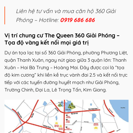
Liên hệ tư vấn và mua căn hộ 360 Giải
Phóng – Hotline:
0919 686 686
Vị trí chung cư The Queen 360 Giải Phóng –
Tọa độ vàng kết nối mọi giá trị
Dự án tọa lạc tại số 360 Giải Phóng, phường Phương Liệt,
quận Thanh Xuân, ngay nút giao giữa 3 quận lớn: Thanh
Xuân – Hai Bà Trưng – Hoàng Mai. Đây được coi là “tọa
độ kim cương” khi liền kề trục vành đai 2.5 và kết nối trực
tiếp với các tuyến đường huyết mạch như Giải Phóng,
Trường Chinh, Đại La, Lê Trọng Tấn, Kim Giang.