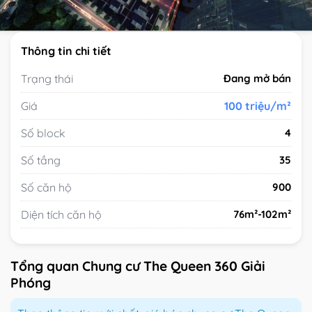
Thông tin chi tiết
Trạng thái
Đang mở bán
Giá
100 triệu/m²
Số block
4
Số tầng
35
Số căn hộ
900
Diện tích căn hộ
76m²-102m²
Tổng quan Chung cư The Queen 360 Giải
Phóng