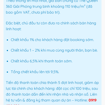
Theo thông tin mới nhất, giá bán chung cư The Queen
360 Giải Phóng trung bình khoảng 110 triệu/m² (đã
bao gồm VAT, chưa phí bảo trì).
Đặc biệt, chủ đầu tư còn đưa ra chính sách bán hàng
linh hoạt:
Chiết khấu 1% cho khách hàng đặt booking sớm.
Chiết khấu 1 – 2% khi mua cùng người thân, bạn bè.
Chiết khấu 6,5% khi thanh toán sớm.
Tổng chiết khấu lên tới 9,5%.
Tiến độ thanh toán chia thành 5 đợt linh hoạt, giảm áp
lực tài chính cho khách hàng: đặt cọc chỉ 100 triệu, sau
đó thanh toán dần đến khi nhận nhà và nhận sổ. Liên
hệ tư vấn & đăng ký tham quan dự án – Hotline:
0919