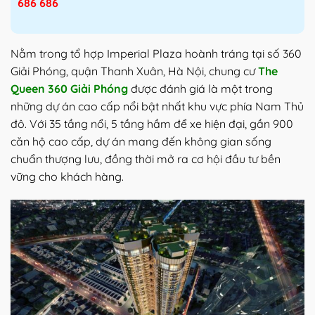
686 686
Nằm trong tổ hợp Imperial Plaza hoành tráng tại số 360
Giải Phóng, quận Thanh Xuân, Hà Nội, chung cư
The
Queen 360 Giải Phóng
được đánh giá là một trong
những dự án cao cấp nổi bật nhất khu vực phía Nam Thủ
đô. Với 35 tầng nổi, 5 tầng hầm để xe hiện đại, gần 900
căn hộ cao cấp, dự án mang đến không gian sống
chuẩn thượng lưu, đồng thời mở ra cơ hội đầu tư bền
vững cho khách hàng.