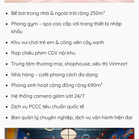
Bể bơi trong nhà & ngoài trời rộng 250m²
Phòng gym – spa cao cấp với trang thiết bị nhập
khẩu
Khu vui chơi trẻ em & công viên cây xanh
Rạp chiếu phim CGV nội khu
Trung tâm thương mại, shophouse, siêu thị Vinmart
Nhà hàng – café phong cách đa dạng
Phòng sinh hoạt cộng đồng rộng 690m²
Hệ thống camera giám sát 24/7
Dịch vụ PCCC tiêu chuẩn quốc tế
Ban quản lý chuyên nghiệp, dịch vụ vận hành hiện đại