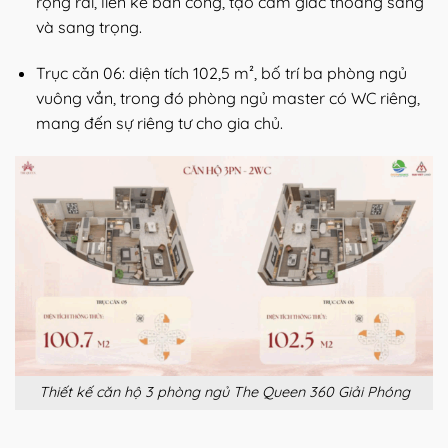
rộng rãi, liền kề ban công, tạo cảm giác thoáng sáng
và sang trọng.
Trục căn 06: diện tích 102,5 m², bố trí ba phòng ngủ
vuông vắn, trong đó phòng ngủ master có WC riêng,
mang đến sự riêng tư cho gia chủ.
Thiết kế căn hộ 3 phòng ngủ The Queen 360 Giải Phóng