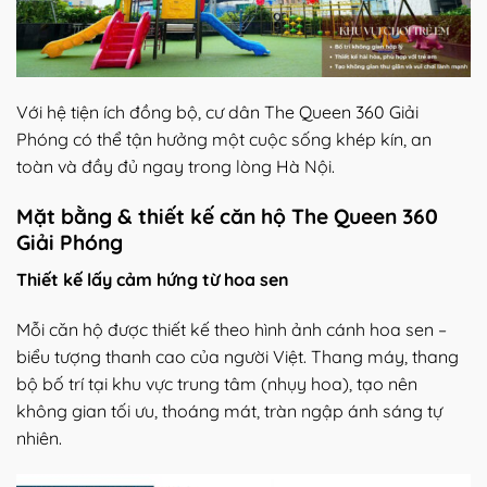
Với hệ tiện ích đồng bộ, cư dân The Queen 360 Giải
Phóng có thể tận hưởng một cuộc sống khép kín, an
toàn và đầy đủ ngay trong lòng Hà Nội.
Mặt bằng & thiết kế căn hộ The Queen 360
Giải Phóng
Thiết kế lấy cảm hứng từ hoa sen
Mỗi căn hộ được thiết kế theo hình ảnh cánh hoa sen –
biểu tượng thanh cao của người Việt. Thang máy, thang
bộ bố trí tại khu vực trung tâm (nhụy hoa), tạo nên
không gian tối ưu, thoáng mát, tràn ngập ánh sáng tự
nhiên.