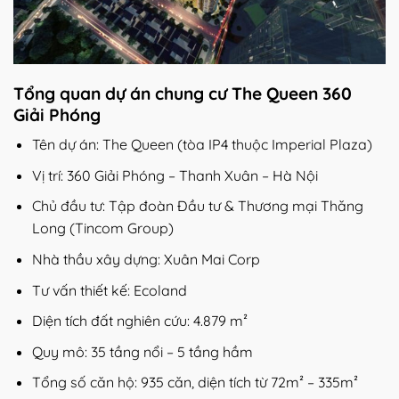
Tổng quan dự án chung cư The Queen 360
Giải Phóng
Tên dự án: The Queen (tòa IP4 thuộc Imperial Plaza)
Vị trí: 360 Giải Phóng – Thanh Xuân – Hà Nội
Chủ đầu tư: Tập đoàn Đầu tư & Thương mại Thăng
Long (Tincom Group)
Nhà thầu xây dựng: Xuân Mai Corp
Tư vấn thiết kế: Ecoland
Diện tích đất nghiên cứu: 4.879 m²
Quy mô: 35 tầng nổi – 5 tầng hầm
Tổng số căn hộ: 935 căn, diện tích từ 72m² – 335m²