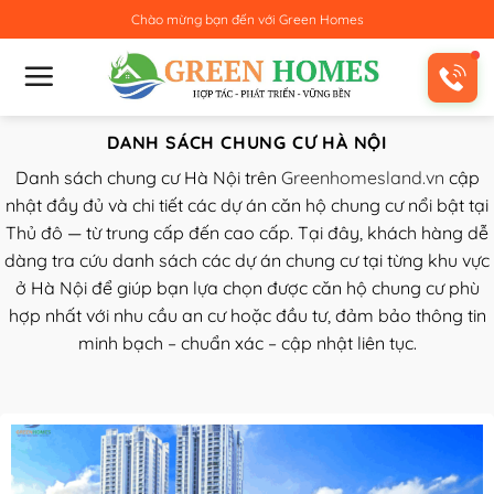
Bỏ
Chào mừng bạn đến với
Green Homes
qua
nội
dung
DANH SÁCH CHUNG CƯ HÀ NỘI
Danh sách chung cư Hà Nội trên
Greenhomesland.vn
cập
nhật đầy đủ và chi tiết các dự án căn hộ chung cư nổi bật tại
Thủ đô — từ trung cấp đến cao cấp. Tại đây, khách hàng dễ
dàng tra cứu danh sách các dự án chung cư tại từng khu vực
ở Hà Nội để giúp bạn lựa chọn được căn hộ chung cư phù
hợp nhất với nhu cầu an cư hoặc đầu tư, đảm bảo thông tin
minh bạch – chuẩn xác – cập nhật liên tục.