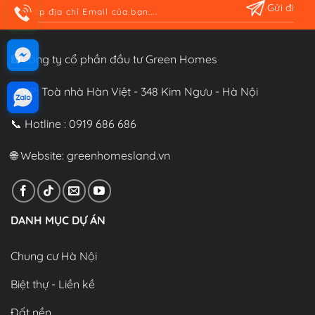
Alternative:
🏨Công ty cổ phần đầu tư Green Homes
📍VP: Toà nhà Hàn Việt - 348 Kim Ngưu - Hà Nội
📞 Hotline : 0919 686 686
🌐 Website:
greenhomesland.vn
DANH MỤC DỰ ÁN
Chung cư Hà Nội
Biệt thự - Liền kề
Đất nền