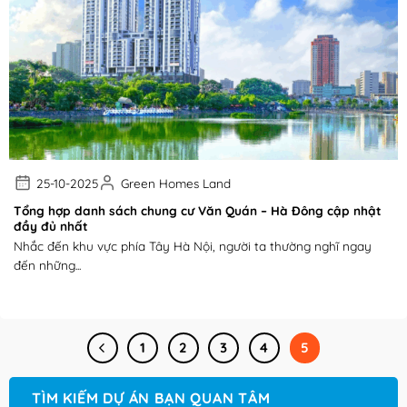
25-10-2025
Green Homes Land
Tổng hợp danh sách chung cư Văn Quán – Hà Đông cập nhật
đầy đủ nhất
Nhắc đến khu vực phía Tây Hà Nội, người ta thường nghĩ ngay
đến những...
1
2
3
4
5
TÌM KIẾM DỰ ÁN BẠN QUAN TÂM