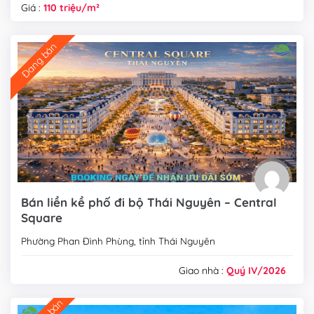
Giá :
110 triệu/m²
Đang bán
Bán liền kề phố đi bộ Thái Nguyên – Central
Square
Phường Phan Đình Phùng, tỉnh Thái Nguyên
Giao nhà :
Quý IV/2026