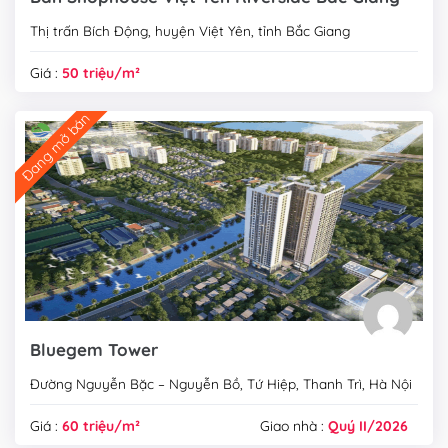
Thị trấn Bích Động, huyện Việt Yên, tỉnh Bắc Giang
Giá :
50 triệu/m²
Đang mở bán
Bluegem Tower
Đường Nguyễn Bặc – Nguyễn Bồ, Tứ Hiệp, Thanh Trì, Hà Nội
Giá :
60 triệu/m²
Giao nhà :
Quý II/2026