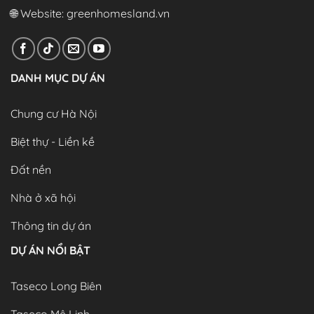
🌐 Website:
greenhomesland.vn
DANH MỤC DỰ ÁN
Chung cư Hà Nội
Biệt thự - Liền kề
Đất nền
Nhà ở xã hội
Thông tin dự án
DỰ ÁN NỔI BẬT
Taseco Long Biên
Taseco Mê Linh