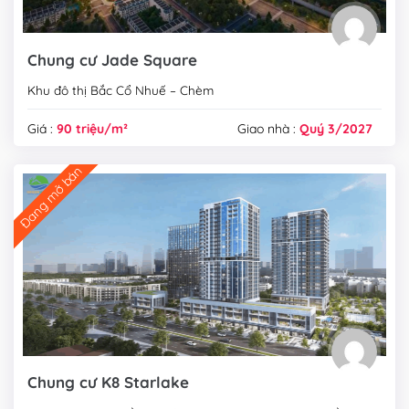
Chung cư Jade Square
Khu đô thị Bắc Cổ Nhuế – Chèm
Giá :
90 triệu/m²
Giao nhà :
Quý 3/2027
Đang mở bán
Chung cư K8 Starlake