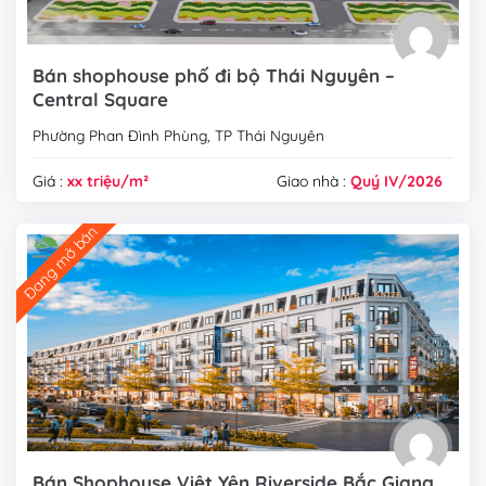
Bán shophouse phố đi bộ Thái Nguyên –
Central Square
Phường Phan Đình Phùng, TP Thái Nguyên
Giá :
xx triệu/m²
Giao nhà :
Quý IV/2026
Đang mở bán
Bán Shophouse Việt Yên Riverside Bắc Giang