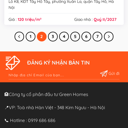
Lô K8, KĐT Tây Hồ Tây, phường Xuân La, quận Tây Hồ, Hà
Nội
Giá :
120 triệu/m²
Giao nhà :
Quý II/2027
1
2
3
4
5
6
7
ĐĂNG KÝ NHẬN BẢN TIN
Alternative:
🏨Công ty cổ phần đầu tư Green Homes
📍VP: Toà nhà Hàn Việt - 348 Kim Ngưu - Hà Nội
📞 Hotline : 0919 686 686