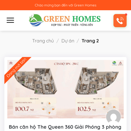
Bỏ
Chào mừng bạn đến với
Green Homes
qua
nội
dung
Trang chủ
/
Dự án
/
Trang 2
Đang mở bán
Bán căn hộ The Queen 360 Giải Phóng 3 phòng